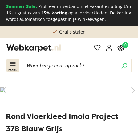
Summer Sale:
Profiteer in verband met vakantiesluiting t/m
16 augustus van
15% korting
op alle vloerkleden. De korting
wordt automatisch toegepast in je winkelwagen.
Gratis stalen
0
menu
Rond Vloerkleed Imola Project
378 Blauw Grijs