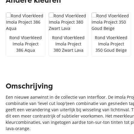
Andere kleuren
Zilver vloerkleed
Interfloor
Vloerkleed zwart wit
Toon alles Afmetingen
Rond Vloerkleed
Rond Vloerkleed
Rond Vloerkleed
Toon alles Soorten
Imola Project
Imola Project
Imola Project
386 Aqua
380 Zwart Lava
350 Goud Beige
Toon alles Merken
Toon alles Kleuren
Omschrijving
Een nieuwe aanwinst in de collectie van Interfloor. De Imola Pr
combinatie van 'level cut loop'(een combinatie van gesneden tap
geeft een verandering van uiterlijk bij wisseling van lichtinval.
dit een meer contrastrijk of subtieler voorkomen. Het meerkleuri
kleurcombinaties, van ingetogen aardse ton-sur-ton tinten tot pit
lava-orange.