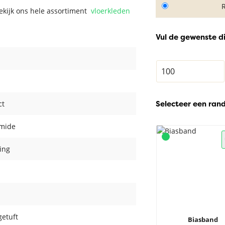
Bekijk ons hele assortiment
vloerkleden
Vul de gewenste d
Selecteer een ran
ct
amide
ing
getuft
Biasband