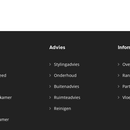
Advies
Info
Stylingadvies
Ove
leed
Onderhoud
Ran
n
Buitenadvies
Par
rkamer
Ruimteadvies
Vloe
Reinigen
kamer