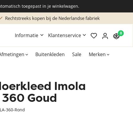
utomatisch toegepast in je winkelwagen.
Rechtstreeks kopen bij de Nederlandse fabriek
0
Informatie
Klantenservice
Afmetingen
Buitenkleden
Sale
Merken
loerkleed Imola
Overig
Accessoires
t 360 Goud
Xilento vloerkleden
LA-360-Rond
Bekend van TV