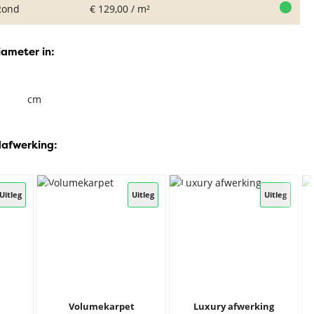
Rond
€ 129,00 / m²
iameter in:
cm
dafwerking:
Uitleg
Uitleg
Uitleg
Volumekarpet
Luxury afwerking