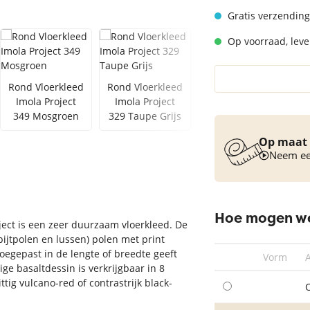
Vloerkleed turquoise
Gratis verzending
Op voorraad, lever
Rond Vloerkleed
Rond Vloerkleed
Rond Vloerkleed
Imola Project
Imola Project
Imola Project
349 Mosgroen
329 Taupe Grijs
378 Blauw Grijs
Op maat 
Neem een
Hoe mogen we
oject is een zeer duurzaam vloerkleed. De
ijtpolen en lussen) polen met print
 Toegepast in de lengte of breedte geeft
Vorm
ge basaltdessin is verkrijgbaar in 8
tig vulcano-red of contrastrijk black-