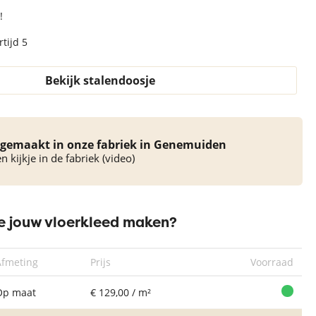
!
tijd 5
Bekijk stalendoosje
Rond Vloerkleed
Imola Project
312 Terra
gemaakt in onze fabriek in Genemuiden
 kijkje in de fabriek (video)
 jouw vloerkleed maken?
Afmeting
Prijs
Voorraad
Op maat
€ 129,00 / m²