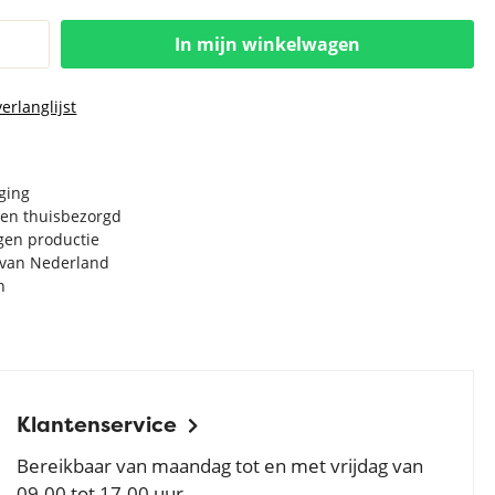
In mijn winkelwagen
erlanglijst
rging
en thuisbezorgd
igen productie
e van Nederland
n
Klantenservice
Bereikbaar van maandag tot en met vrijdag van
09.00 tot 17.00 uur.