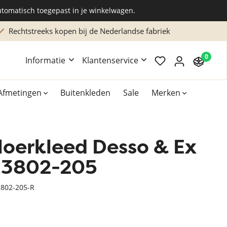
utomatisch toegepast in je winkelwagen.
Rechtstreeks kopen bij de Nederlandse fabriek
0
Informatie
Klantenservice
Afmetingen
Buitenkleden
Sale
Merken
loerkleed Desso & Ex
Overig
Accessoires
 3802-205
Xilento vloerkleden
802-205-R
Bekend van TV