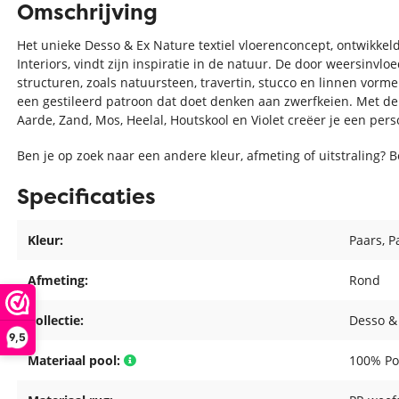
Omschrijving
Het unieke Desso & Ex Nature textiel vloerenconcept, ontwikke
Interiors, vindt zijn inspiratie in de natuur. De door weersinvl
structuren, zoals natuursteen, travertin, stucco en linnen vor
een gestileerd patroon dat doet denken aan zwerfkeien. Met de 
Aarde, Zand, Mos, Heelal, Houtskool en Violet creëer je een perso
Ben je op zoek naar een andere kleur, afmeting of uitstraling? 
Specificaties
Kleur:
Paars
, 
Afmeting:
Rond
Collectie:
Desso &
9,5
Materiaal pool:
100% Po