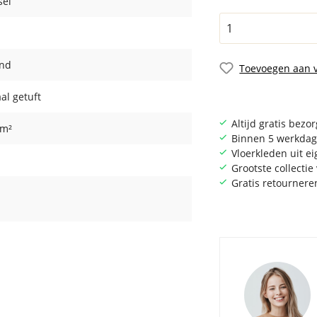
sel
and
Toevoegen aan v
al getuft
Altijd gratis bezo
/m²
Binnen 5 werkdag
Vloerkleden uit e
Grootste collecti
Gratis retournere