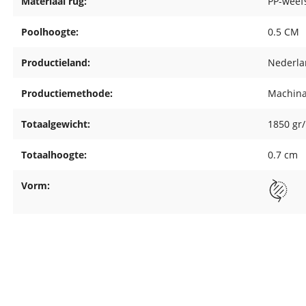
Materiaal rug:
PP-weef
Poolhoogte:
0.5 CM
Productieland:
Nederl
Productiemethode:
Machina
Totaalgewicht:
1850 gr
Totaalhoogte:
0.7 cm
Vorm: