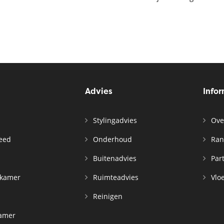
Advies
Info
Stylingadvies
Ove
leed
Onderhoud
Ran
n
Buitenadvies
Par
rkamer
Ruimteadvies
Vloe
Reinigen
kamer