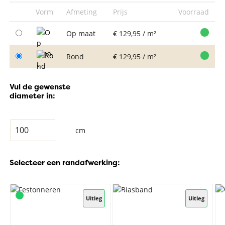
Vorm
Afmeting
Prijs
Voorraad
Op maat
€ 129,95 / m²
Rond
€ 129,95 / m²
Vul de gewenste
diameter in:
cm
Selecteer een randafwerking:
Uitleg
Uitleg