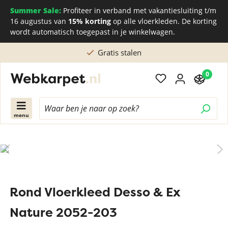
Summer Sale:
Profiteer in verband met vakantiesluiting t/m
16 augustus van
15% korting
op alle vloerkleden. De korting
wordt automatisch toegepast in je winkelwagen.
Gratis stalen
0
menu
Rond Vloerkleed Desso & Ex
Nature 2052-203