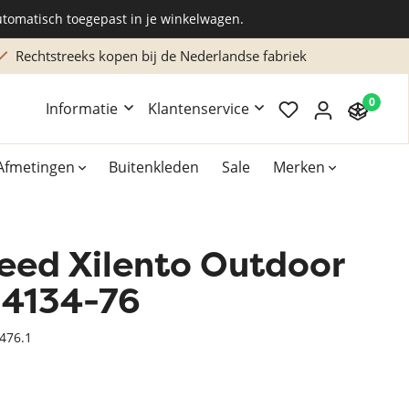
utomatisch toegepast in je winkelwagen.
Rechtstreeks kopen bij de Nederlandse fabriek
0
Informatie
Klantenservice
Afmetingen
Buitenkleden
Sale
Merken
leed Xilento Outdoor
Overig
Accessoires
 4134-76
Xilento vloerkleden
3476.1
Bekend van TV