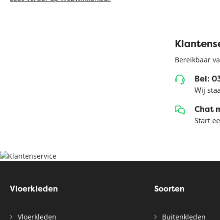
Klantens
Bereikbaar va
Bel: 
Wij sta
Chat 
Start e
Vloerkleden
Soorten
Vloerkleden
Buitenkleden