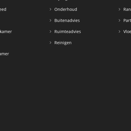
leed
Onderhoud
Ran
n
Buitenadvies
Par
rkamer
Ruimteadvies
Vloe
Reinigen
kamer
d