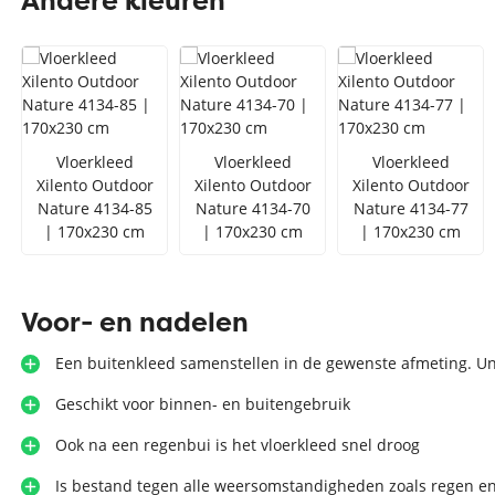
Andere kleuren
Zilver vloerkleed
Interfloor
Vloerkleed zwart wit
Toon alles Afmetingen
Toon alles Soorten
Vloerkleed
Vloerkleed
Vloerkleed
Xilento Outdoor
Xilento Outdoor
Xilento Outdoor
Toon alles Merken
Nature 4134-85
Nature 4134-70
Nature 4134-77
Toon alles Kleuren
| 170x230 cm
| 170x230 cm
| 170x230 cm
Voor- en nadelen
Een buitenkleed samenstellen in de gewenste afmeting. Un
Geschikt voor binnen- en buitengebruik
Ook na een regenbui is het vloerkleed snel droog
Is bestand tegen alle weersomstandigheden zoals regen e