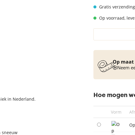
Vloerkleed turquoise
Gratis verzending
Op voorraad, lever
Op maat 
Neem een
Hoe mogen we
iek in Nederland.
Vorm
Af
Op
n sneeuw