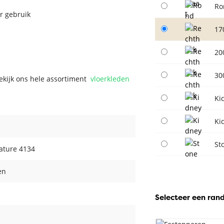
Ro
r gebruik
17
20
30
Bekijk ons hele assortiment
vloerkleden
Ki
Ki
St
ature 4134
en
Selecteer een ran