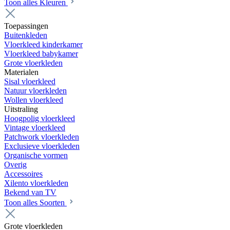
Toon alles Kleuren
Toepassingen
Buitenkleden
Vloerkleed kinderkamer
Vloerkleed babykamer
Grote vloerkleden
Materialen
Sisal vloerkleed
Natuur vloerkleden
Wollen vloerkleed
Uitstraling
Hoogpolig vloerkleed
Vintage vloerkleed
Patchwork vloerkleden
Exclusieve vloerkleden
Organische vormen
Overig
Accessoires
Xilento vloerkleden
Bekend van TV
Toon alles Soorten
Grote vloerkleden