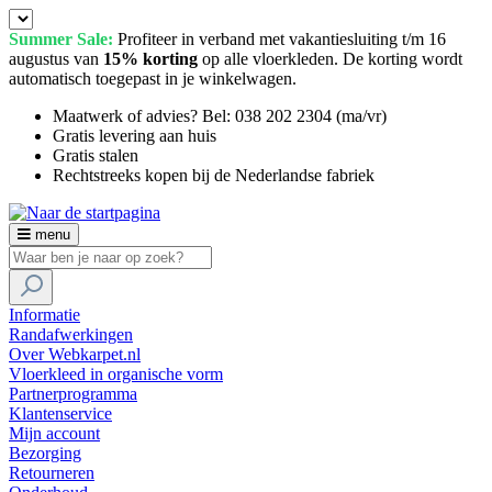
Summer Sale:
Profiteer in verband met vakantiesluiting t/m 16
augustus van
15% korting
op alle vloerkleden. De korting wordt
automatisch toegepast in je winkelwagen.
Maatwerk of advies? Bel: 038 202 2304 (ma/vr)
Gratis levering aan huis
Gratis stalen
Rechtstreeks kopen bij de Nederlandse fabriek
menu
Informatie
Randafwerkingen
Over Webkarpet.nl
Vloerkleed in organische vorm
Partnerprogramma
Klantenservice
Mijn account
Bezorging
Retourneren