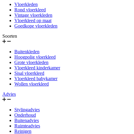
Vloerkleden
Rond vloerkleed
Vintage vloerkleden
Vloerkleed op maat
Goedkope vloerkleden
Soorten
Buitenkleden
Hoogpolig vloerkleed
Grote vloerkleden
Vloerkleed kinderkamer
Sisal vloerkleed
Vloerkleed babykamer
Wollen vloerkleed
Advies
Stylingadvies
Onderhoud
Buitenadvies
Ruimteadvies
Reinigen