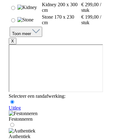
Kidney 200 x 300
€ 299,00 /
cm
stuk
Stone 170 x 230
€ 199,00 /
cm
stuk
Toon meer
X
Selecteer een randafwerking:
Uitleg
Festonneren
Authentiek