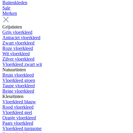
Buitenkleden
Sale
Merken
Grijstinten
Grijs vloerkleed
Antraciet vloerkleed
Zwart vloerkleed
Roze vloerkleed
Wit vloerkleed
Zilver vloerkleed
Vloerkleed zwart wit
Natuurtinten
Bruin vloerkleed
Vloerkleed groen
Taupe vloerkleed
Beige vloerkleed
Kleurtinten
Vloerkleed blauw
Rood vloerkleed
Vloerkleed geel
Oranje vloerkleed
Paars vloerkleed
Vloerkleed turquoise