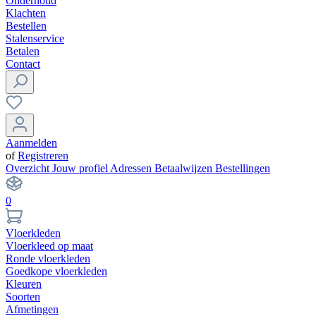
Onderhoud
Klachten
Bestellen
Stalenservice
Betalen
Contact
Aanmelden
of
Registreren
Overzicht
Jouw profiel
Adressen
Betaalwijzen
Bestellingen
0
Vloerkleden
Vloerkleed op maat
Ronde vloerkleden
Goedkope vloerkleden
Kleuren
Soorten
Afmetingen