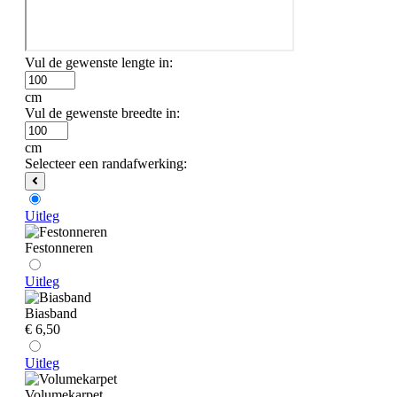
Vul de gewenste lengte in:
cm
Vul de gewenste breedte in:
cm
Selecteer een randafwerking:
Uitleg
Festonneren
Uitleg
Biasband
€ 6,50
Uitleg
Volumekarpet