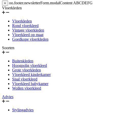
oo.footer.newsletterForm.modalContent
ABCDEFG
×
Vloerkleden
Vloerkleden
Rond vloerkleed
Vintage vloerkleden
Vloerkleed op maat
Goedkope vloerkleden
Soorten
Buitenkleden
Hoogpolig vloerkleed
Grote vloerkleden
Vloerkleed kinderkamer
Sisal vloerkleed
Vloerkleed babykamer
Wollen vloerkleed
Advies
Stylingadvies