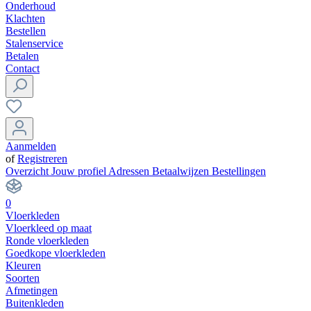
Onderhoud
Klachten
Bestellen
Stalenservice
Betalen
Contact
Aanmelden
of
Registreren
Overzicht
Jouw profiel
Adressen
Betaalwijzen
Bestellingen
0
Vloerkleden
Vloerkleed op maat
Ronde vloerkleden
Goedkope vloerkleden
Kleuren
Soorten
Afmetingen
Buitenkleden