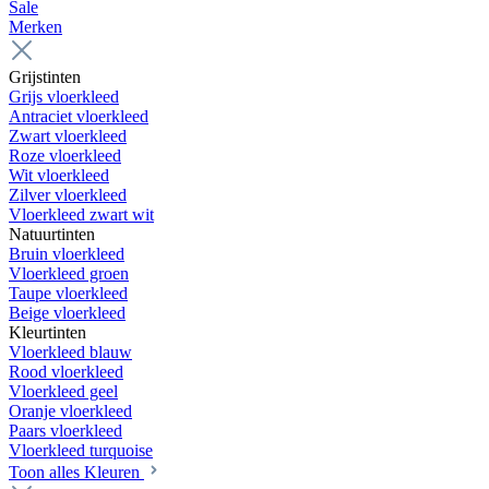
Sale
Merken
Grijstinten
Grijs vloerkleed
Antraciet vloerkleed
Zwart vloerkleed
Roze vloerkleed
Wit vloerkleed
Zilver vloerkleed
Vloerkleed zwart wit
Natuurtinten
Bruin vloerkleed
Vloerkleed groen
Taupe vloerkleed
Beige vloerkleed
Kleurtinten
Vloerkleed blauw
Rood vloerkleed
Vloerkleed geel
Oranje vloerkleed
Paars vloerkleed
Vloerkleed turquoise
Toon alles Kleuren