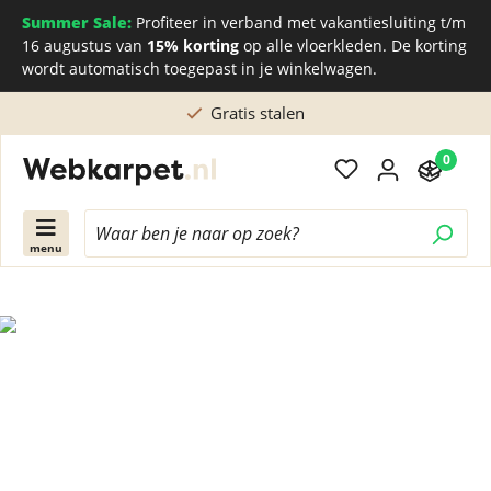
Summer Sale:
Profiteer in verband met vakantiesluiting t/m
16 augustus van
15% korting
op alle vloerkleden. De korting
wordt automatisch toegepast in je winkelwagen.
Gratis stalen
0
menu