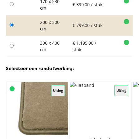
170 x 230
€ 399,00 / stuk
cm
200 x 300
€ 799,00 / stuk
cm
300 x 400
€ 1.195,00 /
cm
stuk
Selecteer een randafwerking:
Uitleg
Uitleg