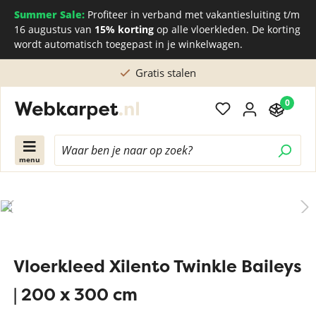
Summer Sale:
Profiteer in verband met vakantiesluiting t/m
16 augustus van
15% korting
op alle vloerkleden. De korting
wordt automatisch toegepast in je winkelwagen.
Gratis stalen
0
menu
Vloerkleed Xilento Twinkle Baileys
| 200 x 300 cm