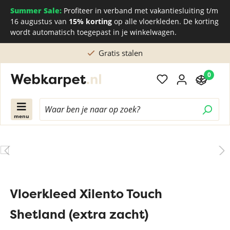
Summer Sale:
Profiteer in verband met vakantiesluiting t/m
16 augustus van
15% korting
op alle vloerkleden. De korting
wordt automatisch toegepast in je winkelwagen.
Gratis stalen
0
menu
Vloerkleed Xilento Touch
Shetland (extra zacht)