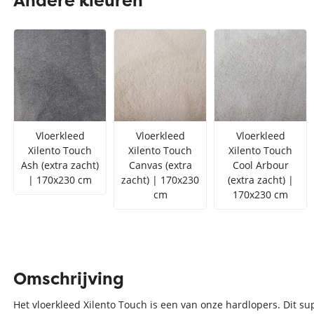
Andere kleuren
Zilver vloerkleed
Interfloor
Vloerkleed zwart wit
Toon alles Afmetingen
Toon alles Soorten
Toon alles Merken
Vloerkleed
Vloerkleed
Vloerkleed
Toon alles Kleuren
Xilento Touch
Xilento Touch
Xilento Touch
Ash (extra zacht)
Canvas (extra
Cool Arbour
| 170x230 cm
zacht) | 170x230
(extra zacht) |
cm
170x230 cm
Omschrijving
Het vloerkleed Xilento Touch is een van onze hardlopers. Dit su