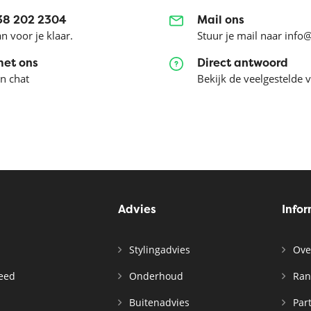
038 202 2304
Mail ons
an voor je klaar.
Stuur je mail naar info
met ons
Direct antwoord
en chat
Bekijk de veelgestelde 
Advies
Info
Stylingadvies
Ove
leed
Onderhoud
Ran
n
Buitenadvies
Par