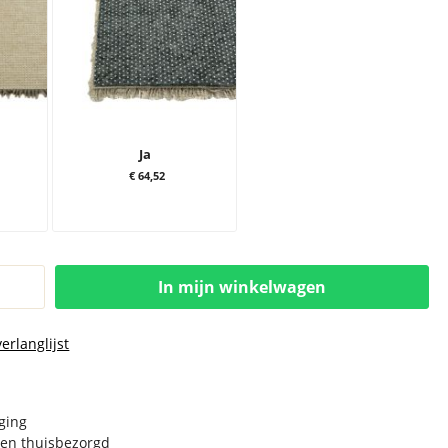
Ja
€ 64,52
In mijn winkelwagen
erlanglijst
rging
en thuisbezorgd