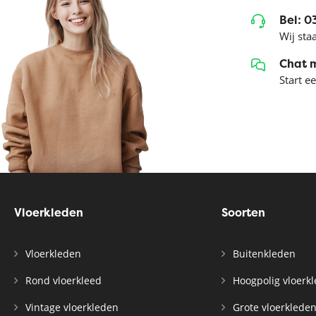
Bel: 
Wij sta
Chat 
Start e
Vloerkleden
Soorten
Vloerkleden
Buitenkleden
Rond vloerkleed
Hoogpolig vloerk
Vintage vloerkleden
Grote vloerklede