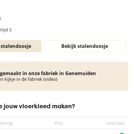
!
tijd 5
 stalendoosje
Bekijk stalendoosje
Vloerkleed
Vloerkleed
Vloerkleed
Xilento Touch
Xilento Touch
Xilento Touch
Xi
Shetland (extra
Classic Beige
Stormy (extra
Mo
gemaakt in onze fabriek in Genemuiden
acht) | 170x230
(extra zacht) |
zacht) | 170x230
zac
 kijkje in de fabriek (video)
cm
170x230 cm
cm
 jouw vloerkleed maken?
meting
Prijs
Voorraad