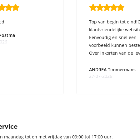
ed
Top van begin tot eind!
klantvriendelijke websit
 Postma
Eenvoudig en snel een
2026
voorbeeld kunnen beste
Over inkorten van de lev
ge ...
ANDREA Timmermans
27-07-2026
ervice
n maandag tot en met vrijdag van 09:00 tot 17:00 uur.