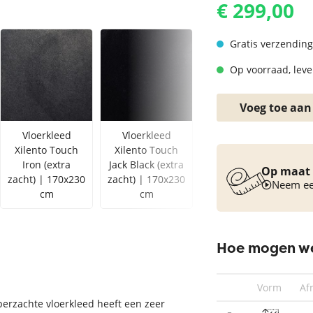
€ 299,00
Vloerkleed turquoise
Gratis verzending
Op voorraad, lever
Voeg toe aan
Vloerkleed
Vloerkleed
Vloerkleed
Xilento Touch
Xilento Touch
Xilento Touch
Iron (extra
Jack Black (extra
Frost (extra
Op maat 
zacht) | 170x230
zacht) | 170x230
zacht) | 170x230
z
Neem een
cm
cm
cm
Hoe mogen we
Vorm
Af
perzachte vloerkleed heeft een zeer