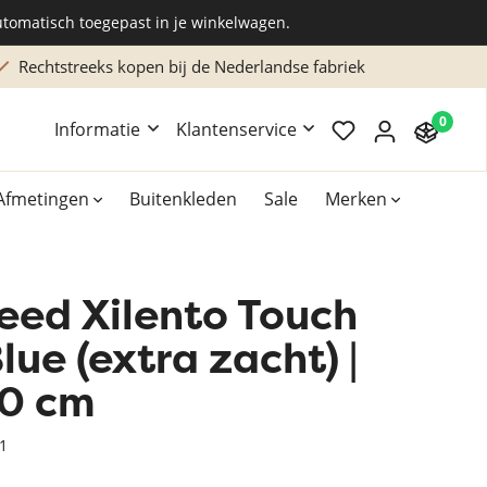
utomatisch toegepast in je winkelwagen.
iek
Maatwerk of advies? Bel: 038 202 2304 (ma/v
0
Informatie
Klantenservice
Afmetingen
Buitenkleden
Sale
Merken
eed Xilento Touch
Overig
Accessoires
lue (extra zacht) |
Xilento vloerkleden
0 cm
Bekend van TV
1