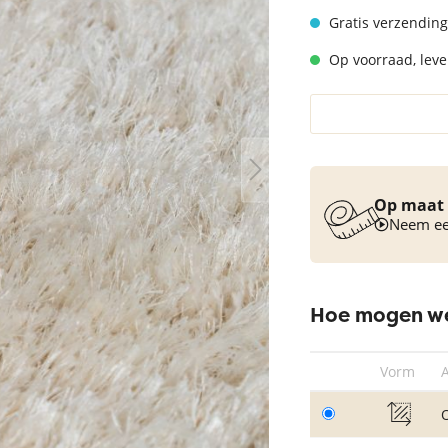
Vloerkleed turquoise
Gratis verzending
Op voorraad, lever
Op maat 
Neem een
Hoe mogen we
Vorm