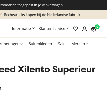
utomatisch toegepast in je winkelwagen.
Rechtstreeks kopen bij de Nederlandse fabriek
0
Informatie
Klantenservice
Afmetingen
Buitenkleden
Sale
Merken
eed Xilento Superieur
Overig
Accessoires
Xilento vloerkleden
M
Bekend van TV