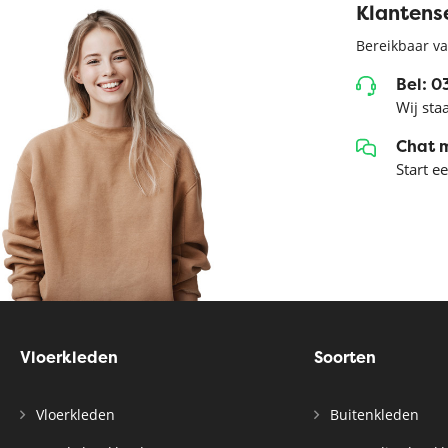
Klantens
Bereikbaar va
Bel: 
Wij sta
Chat 
Start e
Vloerkleden
Soorten
Vloerkleden
Buitenkleden