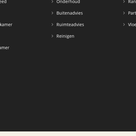
leed
Onderhoud
Ran
n
Buitenadvies
Par
rkamer
Ruimteadvies
Vloe
Reinigen
kamer
d