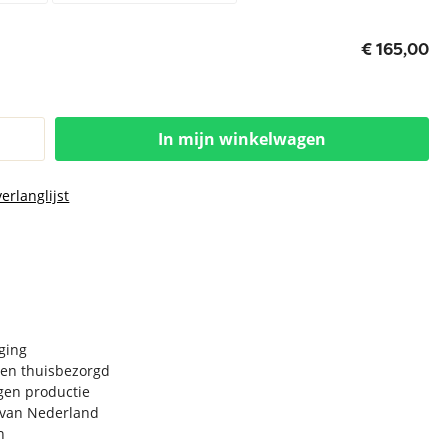
€ 165,00
In mijn winkelwagen
erlanglijst
rging
en thuisbezorgd
igen productie
e van Nederland
n