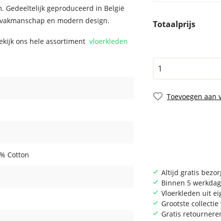
m. Gedeeltelijk geproduceerd in België
s vakmanschap en modern design.
Totaalprijs
Bekijk ons hele assortiment
vloerkleden
Toevoegen aan v
0% Cotton
Altijd gratis bezo
Binnen 5 werkdag
Vloerkleden uit e
Grootste collecti
Gratis retournere