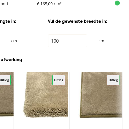
Rond
€ 165,00 / m²
ngte in:
Vul de gewenste breedte in:
cm
cm
dafwerking
Uitleg
Uitleg
Uitleg