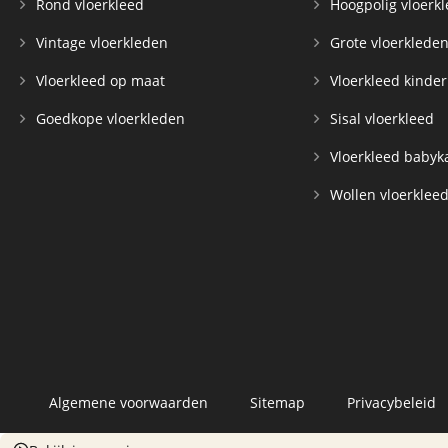
Rond vloerkleed
Hoogpolig vloerk
Vintage vloerkleden
Grote vloerklede
Vloerkleed op maat
Vloerkleed kinde
Goedkope vloerkleden
Sisal vloerkleed
Vloerkleed baby
Wollen vloerklee
Algemene voorwaarden
Sitemap
Privacybeleid