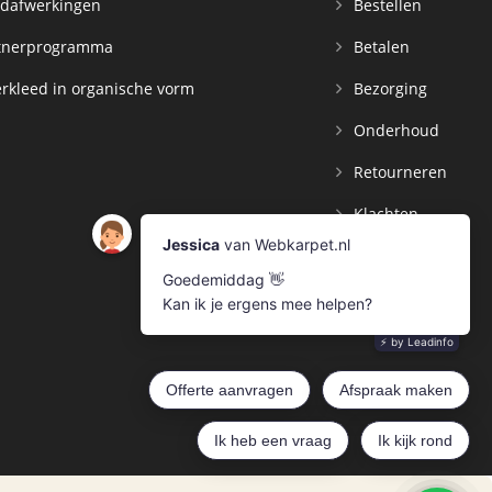
dafwerkingen
Bestellen
tnerprogramma
Betalen
rkleed in organische vorm
Bezorging
Onderhoud
Retourneren
Klachten
Contact
Mijn Account