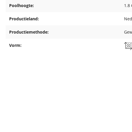
Poolhoogte:
1.8
Productieland:
Ned
Productiemethode:
Gew
Vorm: