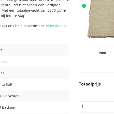
ento Soft niet alleen een verfijnde
n. Met een totaalgewicht van 2570 gr/m²
bij iedere stap.
Bekijk ons hele assortiment
vloerkleden
ge
Nee
maat
- s1
Totaalprijs
nto Soft
% Polyester
 Backing