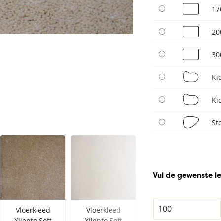
17
20
30
Ki
Ki
St
Vul de gewenste le
Vloerkleed
Vloerkleed
Vloerkleed
Xilento Soft
Xilento Soft
Xilento Soft