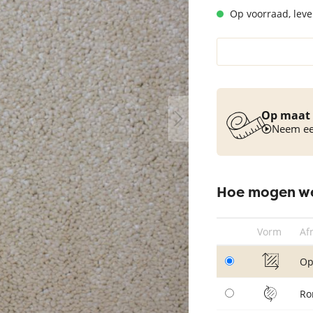
Op voorraad, lever
Vloerkleed turquoise
Op maat 
Neem een
Hoe mogen we
Vorm
Af
Op
Ro