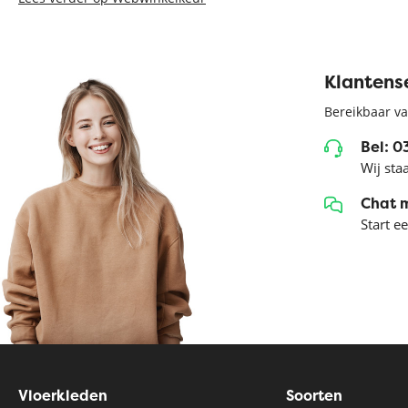
Klantens
Bereikbaar va
Bel: 
Wij sta
Chat 
Start e
Vloerkleden
Soorten