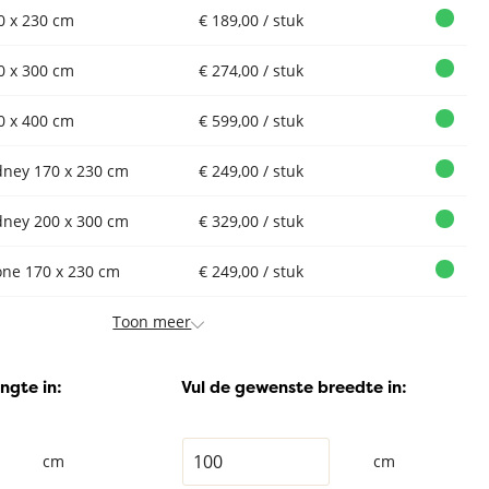
0 x 230 cm
€ 189,00 / stuk
0 x 300 cm
€ 274,00 / stuk
0 x 400 cm
€ 599,00 / stuk
dney 170 x 230 cm
€ 249,00 / stuk
dney 200 x 300 cm
€ 329,00 / stuk
one 170 x 230 cm
€ 249,00 / stuk
Toon meer
ngte in:
Vul de gewenste breedte in:
cm
cm
Vloerkleed
Vloerkleed
Vloerkleed
Xilento Soft
Xilento Soft
Xilento Soft
X