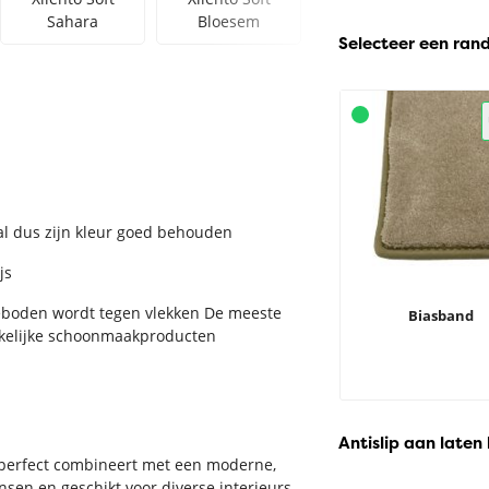
Sahara
Bloesem
Oceaan
Selecteer een ran
zal dus zijn kleur goed behouden
js
eboden wordt tegen vlekken De meeste
Biasband
ikelijke schoonmaakproducten
Antislip aan laten
rt perfect combineert met een moderne,
sen en geschikt voor diverse interieurs.