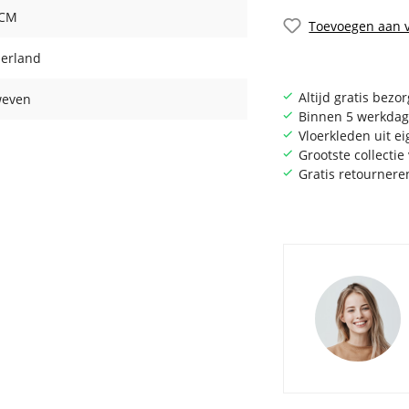
 CM
Toevoegen aan v
erland
Altijd gratis bezo
even
Binnen 5 werkdag
Vloerkleden uit e
Grootste collecti
Gratis retournere