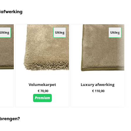
Melange
Mousse
Pistache
dafwerking
Uitleg
Uitleg
Uitleg
Volumekarpet
Luxury afwerking
€ 70,00
€ 110,00
Premium
 brengen?