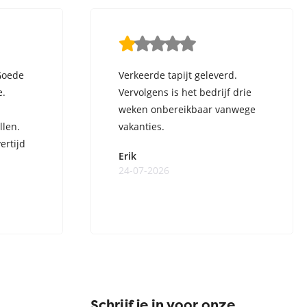
Goede
Verkeerde tapijt geleverd.
e.
Vervolgens is het bedrijf drie
weken onbereikbaar vanwege
llen.
vakanties.
ertijd
Erik
24-07-2026
Schrijf je in voor onze