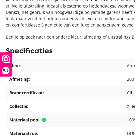
stijlvolle uitstraling. Ideaal afgestemd op hedendaagse woonwen
Dankzij het gebruik van hoogwaardige polyamide garens heeft Xil
look, maar voelt het ook bijzonder zacht, vol en comfortabel aa
en comfortklasse 5 geniet je van een luxe en aangenaam gevoel 
Ben je op zoek naar een andere kleur, afmeting of uitstraling? 
Specificaties
Kleur:
Ant
9,5
Afmeting:
200
Brandcertificaat:
Cfl 
Collectie:
Xile
Materiaal pool:
100
Materiaal rug:
DUO