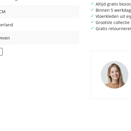
Altijd gratis bezo
Binnen 5 werkdag
 CM
Vloerkleden uit e
Grootste collecti
erland
Gratis retournere
even