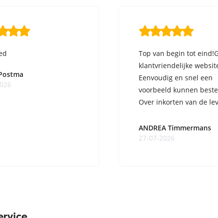
ed
Top van begin tot eind!
klantvriendelijke websit
 Postma
Eenvoudig en snel een
2026
voorbeeld kunnen beste
Over inkorten van de lev
ge ...
ANDREA Timmermans
27-07-2026
ervice