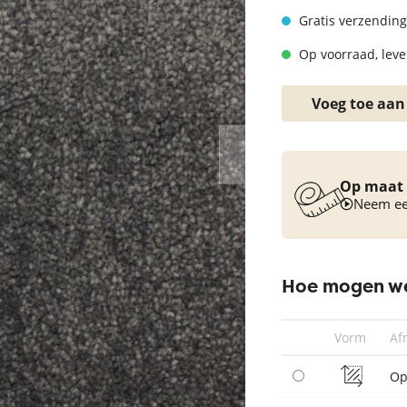
Vloerkleed turquoise
Gratis verzending
Op voorraad, lever
Voeg toe aan
Op maat 
Neem een
Hoe mogen we
Vorm
Af
Op