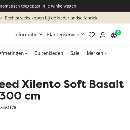
utomatisch toegepast in je winkelwagen.
pen bij de Nederlandse fabriek
Maatwerk of advie
0
Informatie
Klantenservice
Afmetingen
Buitenkleden
Sale
Merken
eed Xilento Soft Basalt
Overig
Accessoires
x 300 cm
Xilento vloerkleden
XISO178
Bekend van TV