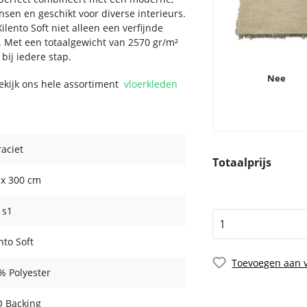
sen en geschikt voor diverse interieurs.
ento Soft niet alleen een verfijnde
n. Met een totaalgewicht van 2570 gr/m²
bij iedere stap.
Nee
Bekijk ons hele assortiment
vloerkleden
raciet
Totaalprijs
 x 300 cm
- s1
nto Soft
Toevoegen aan v
% Polyester
 Backing