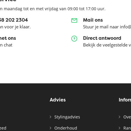
n maandag tot en met vrijdag van 09:00 tot 17:00 uur.
038 202 2304
Mail ons
an voor je klaar.
Stuur je mail naar info
met ons
Direct antwoord
en chat
Bekijk de veelgestelde 
Advies
Info
Stylingadvies
Ove
leed
Onderhoud
Ran