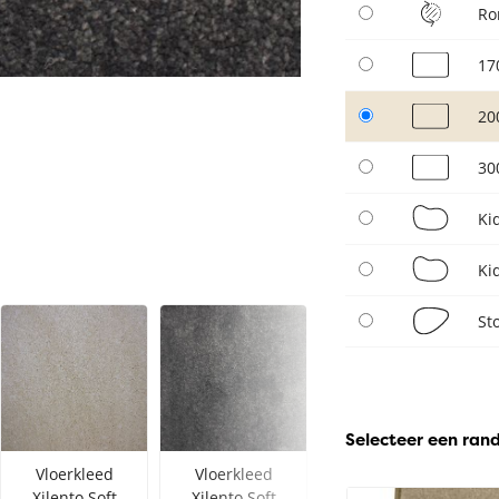
Ro
17
20
30
Ki
Ki
St
Selecteer een ran
Vloerkleed
Vloerkleed
Vloerkleed
Xilento Soft
Xilento Soft
Xilento Soft