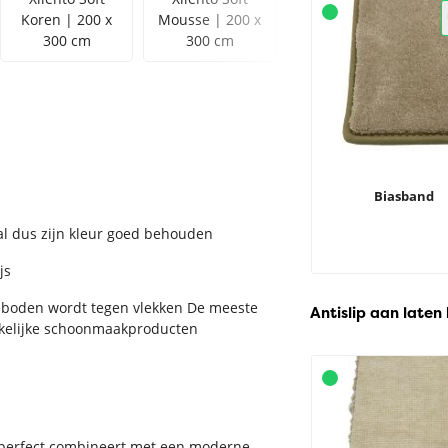
Koren | 200 x
Mousse | 200 x
Melange | 200 x
300 cm
300 cm
300 cm
Biasband
zal dus zijn kleur goed behouden
js
eboden wordt tegen vlekken De meeste
Antislip aan laten
ikelijke schoonmaakproducten
rt perfect combineert met een moderne,