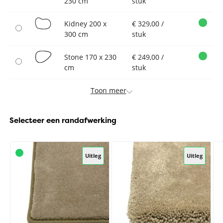
230 cm
stuk
Kidney 200 x
€ 329,00 /
300 cm
stuk
Stone 170 x 230
€ 249,00 /
cm
stuk
Toon meer
Selecteer een randafwerking
Uitleg
Uitleg