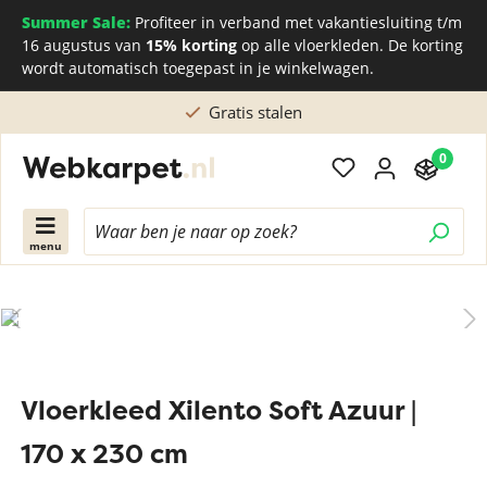
Summer Sale:
Profiteer in verband met vakantiesluiting t/m
16 augustus van
15% korting
op alle vloerkleden. De korting
wordt automatisch toegepast in je winkelwagen.
atis stalen
Rechtstreeks kopen bij d
0
menu
Vloerkleed Xilento Soft Azuur |
170 x 230 cm