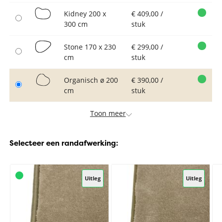
Kidney 200 x
€ 409,00 /
300 cm
stuk
Stone 170 x 230
€ 299,00 /
cm
stuk
Organisch ø 200
€ 390,00 /
cm
stuk
Toon meer
Selecteer een randafwerking:
Uitleg
Uitleg