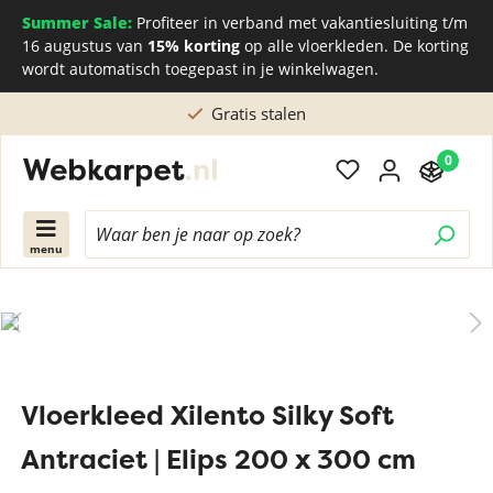
Summer Sale:
Profiteer in verband met vakantiesluiting t/m
16 augustus van
15% korting
op alle vloerkleden. De korting
wordt automatisch toegepast in je winkelwagen.
Gratis stalen
0
menu
Vloerkleed Xilento Silky Soft
Antraciet | Elips 200 x 300 cm