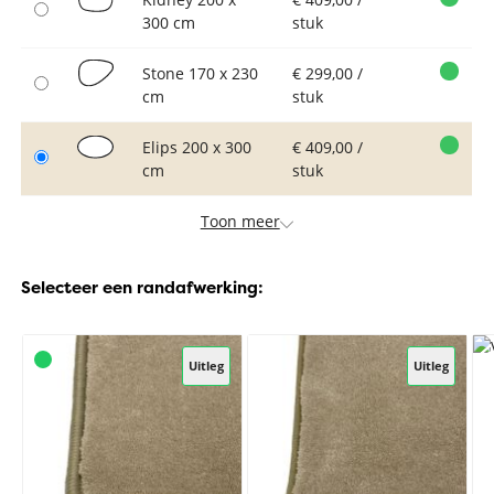
300 cm
stuk
Stone 170 x 230
€ 299,00 /
cm
stuk
Elips 200 x 300
€ 409,00 /
cm
stuk
Toon meer
Selecteer een randafwerking:
Uitleg
Uitleg