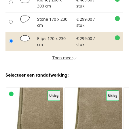
300 cm
stuk
Stone 170 x 230
€ 299,00 /
cm
stuk
Elips 170 x 230
€ 299,00 /
cm
stuk
Toon meer
Selecteer een randafwerking:
Uitleg
Uitleg