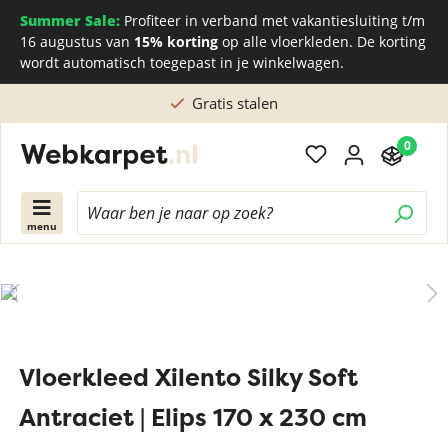
Summer Sale:
Profiteer in verband met vakantiesluiting t/m
16 augustus van
15% korting
op alle vloerkleden. De korting
wordt automatisch toegepast in je winkelwagen.
Gratis stalen
0
menu
Vloerkleed Xilento Silky Soft
Antraciet | Elips 170 x 230 cm