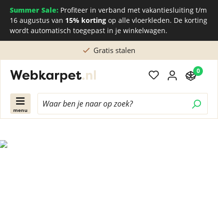
Summer Sale:
Profiteer in verband met vakantiesluiting t/m
16 augustus van
15% korting
op alle vloerkleden. De korting
wordt automatisch toegepast in je winkelwagen.
Gratis stalen
0
menu