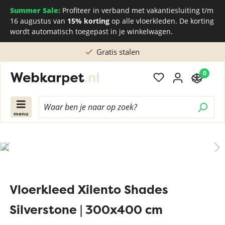
Summer Sale:
Profiteer in verband met vakantiesluiting t/m
16 augustus van
15% korting
op alle vloerkleden. De korting
wordt automatisch toegepast in je winkelwagen.
Gratis stalen
0
menu
Vloerkleed Xilento Shades
Silverstone | 300x400 cm