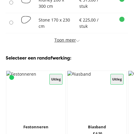
300 cm
stuk
Stone 170 x 230
€ 225,00 /
cm
stuk
Toon meer
Selecteer een randafwerking:
Uitleg
Uitleg
Festonneren
Biasband
€ 6,50