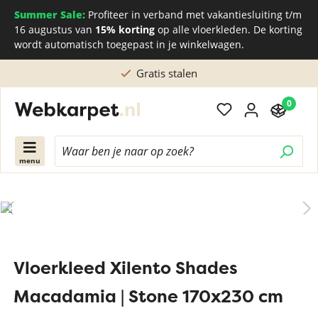
Summer Sale:
Profiteer in verband met vakantiesluiting t/m
16 augustus van
15% korting
op alle vloerkleden. De korting
wordt automatisch toegepast in je winkelwagen.
Gratis stalen
0
menu
Vloerkleed Xilento Shades
Macadamia | Stone 170x230 cm