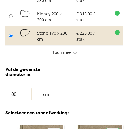
230 cm
stuk
Kidney 200 x
€ 315,00 /
300 cm
stuk
Stone 170 x 230
€ 225,00 /
cm
stuk
Toon meer
Vul de gewenste
diameter in:
cm
Selecteer een randafwerking: