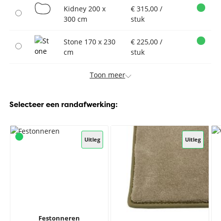
Kidney 200 x
€ 315,00 /
300 cm
stuk
Stone 170 x 230
€ 225,00 /
cm
stuk
Toon meer
Selecteer een randafwerking:
Uitleg
Uitleg
Festonneren