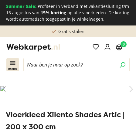
Summer Sale:
Profiteer in verband met vakantiesluiting t/m
16 augustus van
15% korting
op alle vloerkleden. De korting
wordt automatisch toegepast in je winkelwagen.
Gratis stalen
0
menu
Vloerkleed Xilento Shades Artic |
200 x 300 cm