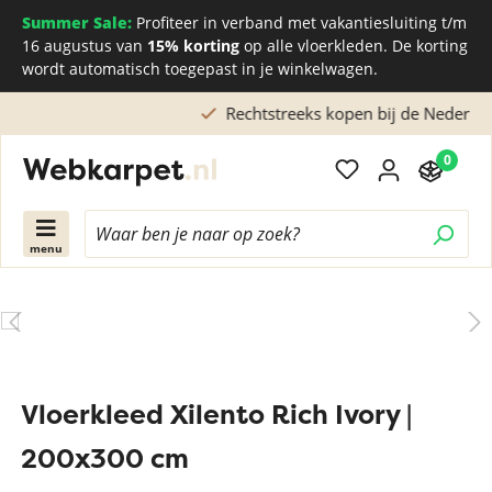
Summer Sale:
Profiteer in verband met vakantiesluiting t/m
16 augustus van
15% korting
op alle vloerkleden. De korting
wordt automatisch toegepast in je winkelwagen.
Rechtstreeks kopen bij de Nederlandse fabriek
0
menu
Vloerkleed Xilento Rich Ivory |
200x300 cm