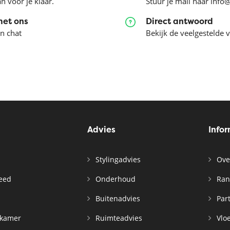
an voor je klaar.
Stuur je mail naar info
met ons
Direct antwoord
en chat
Bekijk de veelgestelde 
Advies
Info
Stylingadvies
Ove
leed
Onderhoud
Ran
n
Buitenadvies
Par
rkamer
Ruimteadvies
Vloe