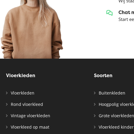
Wij sta
Chat 
Start e
Vloerkleden
Soorten
Vloerkleden
Buitenkleden
Rond vloerkleed
Hoogpolig vloerk
Vintage vloerkleden
Grote vloerklede
Vloerkleed op maat
Vloerkleed kinde