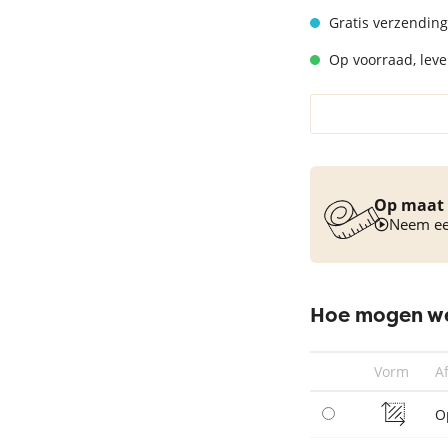
Vloerkleed turquoise
Gratis verzending
Op voorraad, lever
Op maat 
Neem een
Hoe mogen we
Vorm
A
O