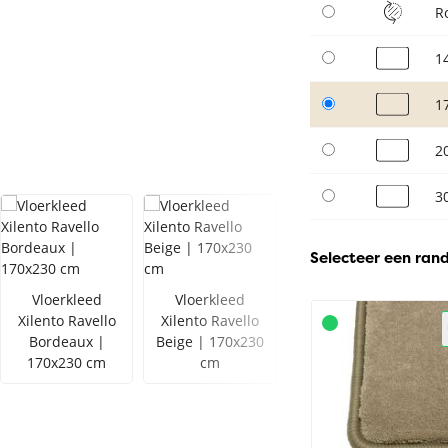
R
1
1
2
3
Selecteer een ran
Vloerkleed
Vloerkleed
Xilento Ravello
Xilento Ravello
Bordeaux |
Beige | 170x230
170x230 cm
cm