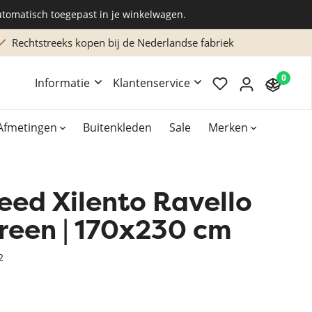
utomatisch toegepast in je winkelwagen.
Rechtstreeks kopen bij de Nederlandse fabriek
0
Informatie
Klantenservice
Afmetingen
Buitenkleden
Sale
Merken
eed Xilento Ravello
Overig
Accessoires
reen | 170x230 cm
Xilento vloerkleden
2
Bekend van TV