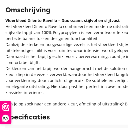
Omschrijving
Vloerkleed Xilento Ravello – Duurzaam, stijlvol en slijtvast
Het vloerkleed Xilento Ravello combineert een moderne uitstra
stijlvolle tapijt van 100% Polypropyleen is een verantwoorde keu
perfecte balans tussen design en functionaliteit.
Dankzij de sterke en hoogwaardige vezels is het vloerkleed slijt
uitstekend geschikt is voor ruimtes waar intensief wordt gelope
Daarnaast is het tapijt geschikt voor vloerverwarming, zodat je in
comfortabel blijft.
De kleuren van het tapijt worden aangebracht met de solution 
kleur diep in de vezels verwerkt, waardoor het vloerkleed langdu
voor verkleuring door zonlicht of gebruik.
De subtiele en verfijn
en elegante uitstraling. Hierdoor past het perfect in zowel mode
klassieke interieurs.
Ben je op zoek naar een andere kleur, afmeting of uitstraling? 
Specificaties
9,5