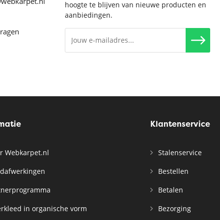
@webkarpet.nl
hoogte te blijven van nieuwe producten en
aanbiedingen.
vragen
rmatie
Klantenservice
r Webkarpet.nl
Stalenservice
dafwerkingen
Bestellen
tnerprogramma
Betalen
rkleed in organische vorm
Bezorging