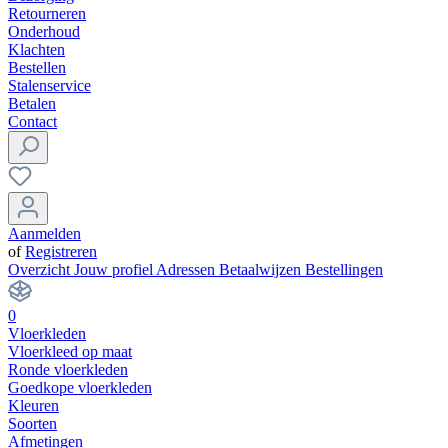
Retourneren
Onderhoud
Klachten
Bestellen
Stalenservice
Betalen
Contact
Aanmelden
of
Registreren
Overzicht
Jouw profiel
Adressen
Betaalwijzen
Bestellingen
0
Vloerkleden
Vloerkleed op maat
Ronde vloerkleden
Goedkope vloerkleden
Kleuren
Soorten
Afmetingen