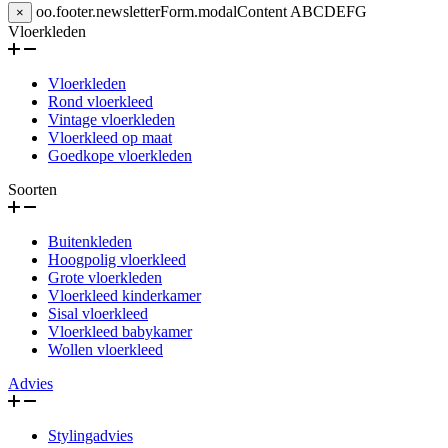
oo.footer.newsletterForm.modalContent
ABCDEFG
×
Vloerkleden
Vloerkleden
Rond vloerkleed
Vintage vloerkleden
Vloerkleed op maat
Goedkope vloerkleden
Soorten
Buitenkleden
Hoogpolig vloerkleed
Grote vloerkleden
Vloerkleed kinderkamer
Sisal vloerkleed
Vloerkleed babykamer
Wollen vloerkleed
Advies
Stylingadvies