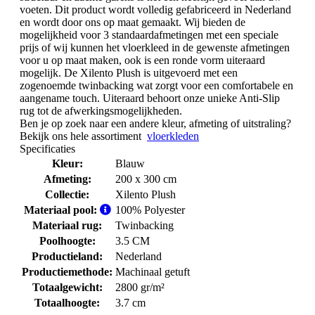
voeten. Dit product wordt volledig gefabriceerd in Nederland
en wordt door ons op maat gemaakt. Wij bieden de
mogelijkheid voor 3 standaardafmetingen met een speciale
prijs of wij kunnen het vloerkleed in de gewenste afmetingen
voor u op maat maken, ook is een ronde vorm uiteraard
mogelijk. De Xilento Plush is uitgevoerd met een
zogenoemde twinbacking wat zorgt voor een comfortabele en
aangename touch. Uiteraard behoort onze unieke Anti-Slip
rug tot de afwerkingsmogelijkheden.
Ben je op zoek naar een andere kleur, afmeting of uitstraling?
Bekijk ons hele assortiment
vloerkleden
Specificaties
Kleur:
Blauw
Afmeting:
200 x 300 cm
Collectie:
Xilento Plush
Materiaal pool:
100% Polyester
Materiaal rug:
Twinbacking
Poolhoogte:
3.5 CM
Productieland:
Nederland
Productiemethode:
Machinaal getuft
Totaalgewicht:
2800 gr/m²
Totaalhoogte:
3.7 cm