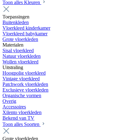
Toon alles Kleuren
Toepassingen
Buitenkleden
Vloerkleed kinderkamer
Vloerkleed babykamer
Grote vloerkleden
Materialen
Sisal vloerkleed
Natuur vloerkleden
Wollen vloerkleed
Uitstraling
Hoogpolig vloerkleed
Vintage vloerkleed
Patchwork vloerkleden
Exclusieve vloerkleden
Organische vormen
Overig
Accessoires
Xilento vloerkleden
Bekend van TV
Toon alles Soorten
Grote vloerkleden