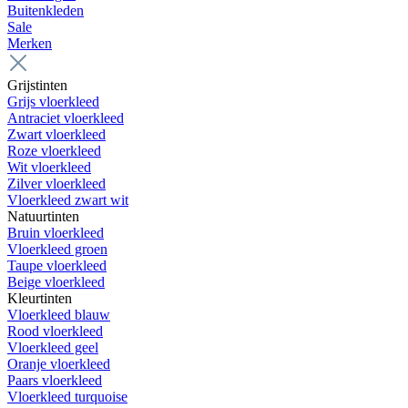
Buitenkleden
Sale
Merken
Grijstinten
Grijs vloerkleed
Antraciet vloerkleed
Zwart vloerkleed
Roze vloerkleed
Wit vloerkleed
Zilver vloerkleed
Vloerkleed zwart wit
Natuurtinten
Bruin vloerkleed
Vloerkleed groen
Taupe vloerkleed
Beige vloerkleed
Kleurtinten
Vloerkleed blauw
Rood vloerkleed
Vloerkleed geel
Oranje vloerkleed
Paars vloerkleed
Vloerkleed turquoise