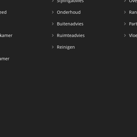
Stylingadvies
Ove
leed
Onderhoud
Ran
n
Buitenadvies
Par
rkamer
Ruimteadvies
Vloe
Reinigen
kamer
d