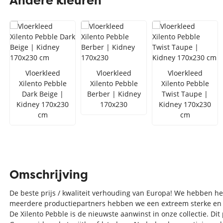
Andere kleuren
Zilver vloerkleed
Interfloor
Vloerkleed zwart wit
Toon alles Afmetingen
Toon alles Soorten
Vloerkleed
Vloerkleed
Vloerkleed
Xilento Pebble
Xilento Pebble
Xilento Pebble
Toon alles Merken
Dark Beige |
Berber | Kidney
Twist Taupe |
Toon alles Kleuren
Kidney 170x230
170x230
Kidney 170x230
cm
cm
Omschrijving
De beste prijs / kwaliteit verhouding van Europa! We hebben 
meerdere productiepartners hebben we een extreem sterke en t
De Xilento Pebble is de nieuwste aanwinst in onze collectie. Di