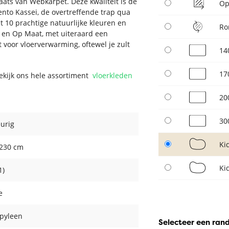
ats van Webkarpet. Deze kwaliteit is de
Op
ento Kassei, de overtreffende trap qua
t 10 prachtige natuurlijke kleuren en
Ro
d en Op Maat, met uiteraard een
 voor vloerverwarming, oftewel je zult
14
17
Bekijk ons hele assortiment
vloerkleden
20
30
eurig
Ki
 230 cm
Ki
1)
e
pyleen
Selecteer een ran