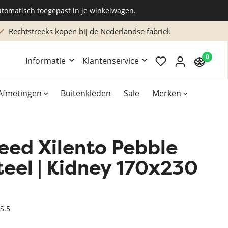
utomatisch toegepast in je winkelwagen.
Rechtstreeks kopen bij de Nederlandse fabriek
0
Informatie
Klantenservice
Afmetingen
Buitenkleden
Sale
Merken
eed Xilento Pebble
Overig
Accessoires
teel | Kidney 170x230
Xilento vloerkleden
Bekend van TV
TS.5