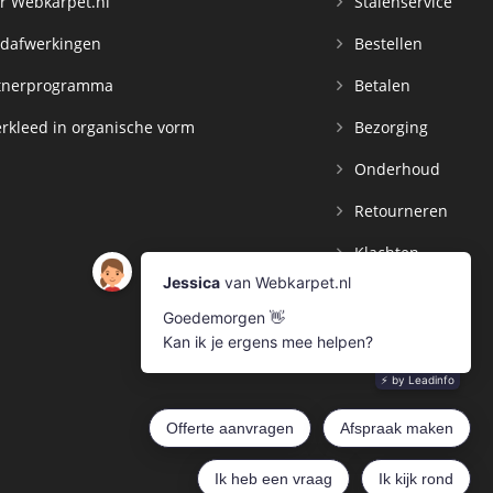
r Webkarpet.nl
Stalenservice
dafwerkingen
Bestellen
tnerprogramma
Betalen
rkleed in organische vorm
Bezorging
Onderhoud
Retourneren
Klachten
Contact
Mijn Account