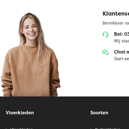
Klantens
Bereikbaar va
Bel: 
Wij sta
Chat 
Start e
Vloerkleden
Soorten