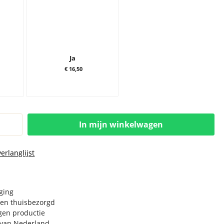
Ja
€ 16,50
In mijn winkelwagen
erlanglijst
rging
en thuisbezorgd
igen productie
e van Nederland