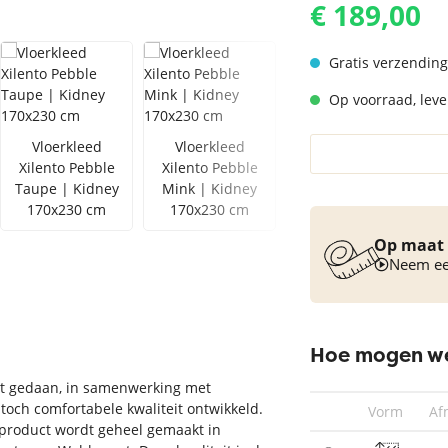
€ 189,00
Vloerkleed turquoise
Gratis verzending
Op voorraad, lever
Vloerkleed
Vloerkleed
Vloerkleed
Xilento Pebble
Xilento Pebble
Xilento Pebble
Taupe | Kidney
Mink | Kidney
Light Beige |
170x230 cm
170x230 cm
KIdney 170x230
cm
Op maat 
Neem een
Hoe mogen we
het gedaan, in samenwerking met
och comfortabele kwaliteit ontwikkeld.
Vorm
Af
t product wordt geheel gemaakt in