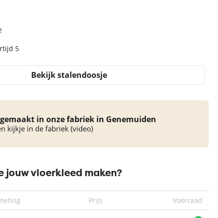
!
tijd 5
Vloerkleed
Vloerkleed
Vloerkleed
Bekijk stalendoosje
Xilento Pebble
Xilento Pebble
Xilento Pebble
Xi
Grey Berber |
Ivory Grey |
Charcoal |
Gr
Kidney 170x230
Kindey 170x230
Kidney 170x230
1
cm
cm
cm
gemaakt in onze fabriek in Genemuiden
 kijkje in de fabriek (video)
 jouw vloerkleed maken?
meting
Prijs
Voorraad