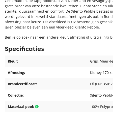
Genemuiden, de tapijthoofdstad van Nederland en vestigingspla
grote broer van onze bestaande kwaliteiten Xilento Stone en Xil
sterkte, duurzaamheid en comfort. De Xilento Pebble bestaat ui
wordt geleverd in zowel 4 standaardafmetingen als ook in Ron
afwerking naar keuze. Dit vloerkleed is UV bestendig en geschikt
jaren plezier beleven aan een vloerkleed Xilento Pebble.
Ben je op zoek naar een andere kleur, afmeting of uitstraling? 
Specificaties
Kleur:
Grijs
, Meerkl
Afmeting:
Kidney 170 x
Brandcertificaat:
Efl (EN13501-
Collectie:
Xilento Pebbl
Materiaal pool:
100% Polypro