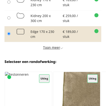
230 cm
stuk
Kidney 200 x
€ 259,00 /
300 cm
stuk
Edge 170 x 230
€ 189,00 /
cm
stuk
Toon meer
Selecteer een randafwerking:
Uitleg
Uitleg