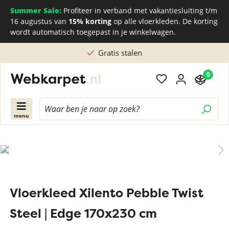
Summer Sale:
Profiteer in verband met vakantiesluiting t/m
16 augustus van
15% korting
op alle vloerkleden. De korting
wordt automatisch toegepast in je winkelwagen.
Gratis stalen
0
menu
Vloerkleed Xilento Pebble Twist
Steel | Edge 170x230 cm