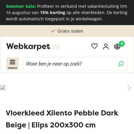
Summer Sale:
Profiteer in verband met vakantiesluiting t/m
16 augustus van
15% korting
op alle vloerkleden. De korting
wordt automatisch toegepast in je winkelwagen.
Gratis stalen
0
menu
Vloerkleed Xilento Pebble Dark
Beige | Elips 200x300 cm