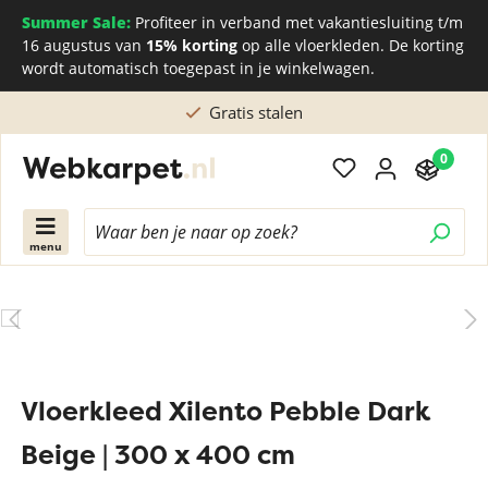
Summer Sale:
Profiteer in verband met vakantiesluiting t/m
16 augustus van
15% korting
op alle vloerkleden. De korting
wordt automatisch toegepast in je winkelwagen.
Gratis stalen
0
menu
Vloerkleed Xilento Pebble Dark
Beige | 300 x 400 cm