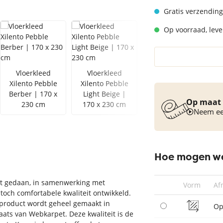
Vloerkleed turquoise
Gratis verzending
Op voorraad, lever
Vloerkleed
Vloerkleed
Vloerkleed
Xilento Pebble
Xilento Pebble
Xilento Pebble
Berber | 170 x
Light Beige |
Antra Mix | 170
Op maat 
230 cm
170 x 230 cm
x 230 cm
Neem een
Hoe mogen we
het gedaan, in samenwerking met
Vorm
Af
och comfortabele kwaliteit ontwikkeld.
t product wordt geheel gemaakt in
Op
ats van Webkarpet. Deze kwaliteit is de