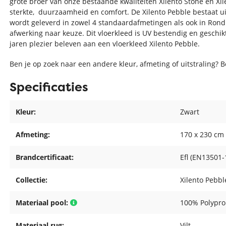
grote broer van onze bestaande kwaliteiten Xilento Stone en Xil
sterkte, duurzaamheid en comfort. De Xilento Pebble bestaat ui
wordt geleverd in zowel 4 standaardafmetingen als ook in Ron
afwerking naar keuze. Dit vloerkleed is UV bestendig en geschikt
jaren plezier beleven aan een vloerkleed Xilento Pebble.
Ben je op zoek naar een andere kleur, afmeting of uitstraling? 
Specificaties
Kleur:
Zwart
Afmeting:
170 x 230 cm
Brandcertificaat:
Efl (EN13501-
Collectie:
Xilento Pebbl
Materiaal pool:
100% Polypro
Materiaal rug:
Vilt