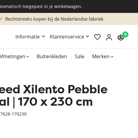
utomatisch toegepast in je winkelwagen.
Rechtstreeks kopen bij de Nederlandse fabriek
0
Informatie
Klantenservice
Afmetingen
Buitenkleden
Sale
Merken
eed Xilento Pebble
Overig
Accessoires
l | 170 x 230 cm
Xilento vloerkleden
-7628-170230
Bekend van TV