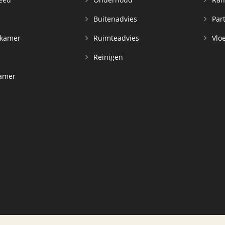
n
Buitenadvies
Par
rkamer
Ruimteadvies
Vloe
Reinigen
kamer
d