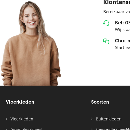
Klantens
Bereikbaar va
Bel: 
Wij sta
Chat 
Start e
Vloerkleden
Soorten
Vloerkleden
Buitenkleden
Rond vloerkleed
Hoogpolig vloerk