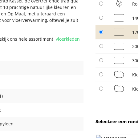
ento Kassei, de overtreffende trap qua
Ro
t 10 prachtige natuurlijke kleuren en
d en Op Maat, met uiteraard een
14
 voor vloerverwarming, oftewel je zult
17
Bekijk ons hele assortiment
vloerkleden
20
30
Ki
Ki
1)
e
Selecteer een ran
pyleen