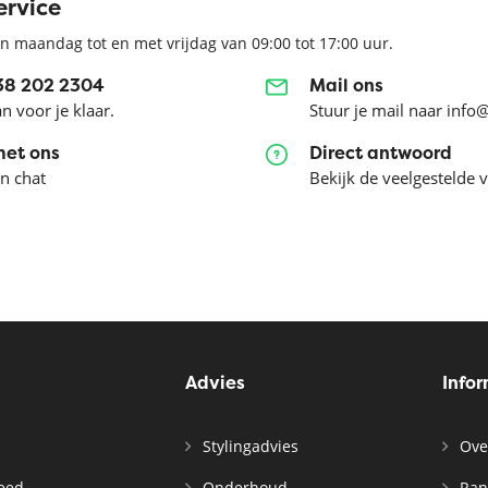
ervice
n maandag tot en met vrijdag van 09:00 tot 17:00 uur.
038 202 2304
Mail ons
an voor je klaar.
Stuur je mail naar info
met ons
Direct antwoord
en chat
Bekijk de veelgestelde 
Advies
Info
Stylingadvies
Ove
leed
Onderhoud
Ran