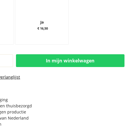
Ja
€ 16,50
In mijn winkelwagen
erlanglijst
rging
en thuisbezorgd
igen productie
e van Nederland
n