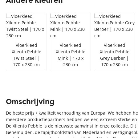
Andere kleuren
Zilver vloerkleed
Interfloor
Vloerkleed zwart wit
Toon alles Afmetingen
Toon alles Soorten
Vloerkleed
Vloerkleed
Vloerkleed
Xilento Pebble
Xilento Pebble
Xilento Pebble
Toon alles Merken
Twist Steel |
Mink | 170 x
Grey Berber |
Toon alles Kleuren
170 x 230 cm
230 cm
170 x 230 cm
Omschrijving
De beste prijs / kwaliteit verhouding van Europa! We hebben 
meerdere productiepartners hebben we een extreem sterke en t
De Xilento Pebble is de nieuwste aanwinst in onze collectie. Di
Genemuiden, de tapijthoofdstad van Nederland en vestigingspla