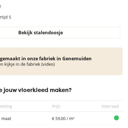
!
tijd 5
Bekijk stalendoosje
Vloerkleed
Vloerkleed
Vloerkleed
Xilento Pebble
Xilento Pebble
Xilento Pebble
Xi
Dark Beige |
Taupe | 170 x
Twist Cream |
Tw
gemaakt in onze fabriek in Genemuiden
170 x 230 cm
230 cm
170 x 230 cm
17
 kijkje in de fabriek (video)
 jouw vloerkleed maken?
meting
Prijs
Voorraad
 maat
€ 59,00 / m²