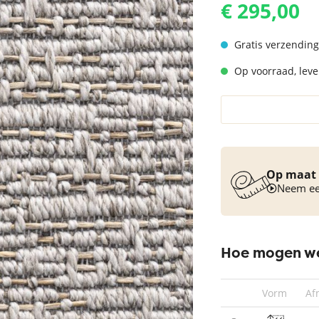
€ 295,00
Vloerkleed turquoise
Gratis verzending
Op voorraad, lever
Op maat 
Neem een
Hoe mogen we
Vorm
Af