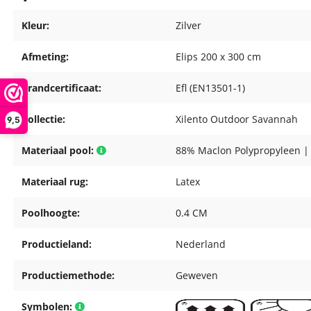
Kleur:
Zilver
Afmeting:
Elips 200 x 300 cm
Brandcertificaat:
Efl (EN13501-1)
Collectie:
Xilento Outdoor Savannah
9,5
Materiaal pool:
88% Maclon Polypropyleen |
Materiaal rug:
Latex
Poolhoogte:
0.4 CM
Productieland:
Nederland
Productiemethode:
Geweven
Symbolen: