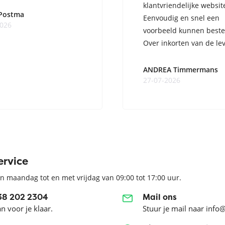
klantvriendelijke websit
 Postma
Eenvoudig en snel een
2026
voorbeeld kunnen beste
Over inkorten van de lev
ge ...
ANDREA Timmermans
27-07-2026
ervice
n maandag tot en met vrijdag van 09:00 tot 17:00 uur.
038 202 2304
Mail ons
an voor je klaar.
Stuur je mail naar info