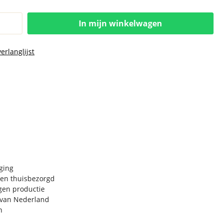
In mijn winkelwagen
erlanglijst
rging
en thuisbezorgd
igen productie
e van Nederland
n