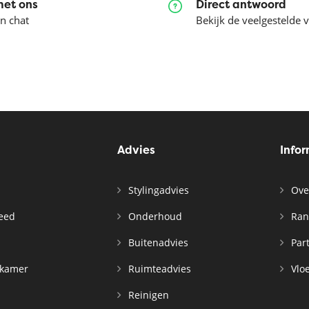
met ons
Direct antwoord
en chat
Bekijk de veelgestelde 
Advies
Info
Stylingadvies
Ove
leed
Onderhoud
Ran
n
Buitenadvies
Par
rkamer
Ruimteadvies
Vloe
Reinigen