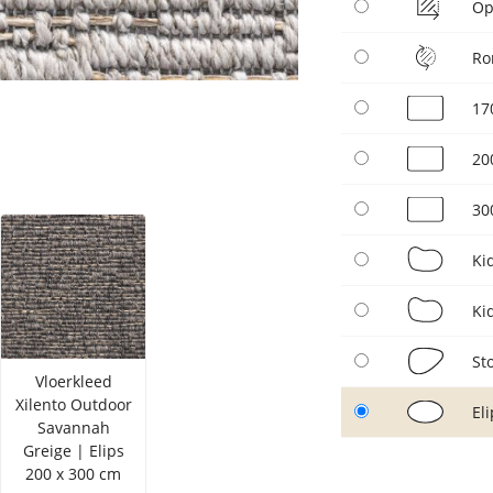
Op
Ro
17
20
30
Ki
Ki
St
Vloerkleed
Xilento Outdoor
El
Savannah
Greige | Elips
200 x 300 cm