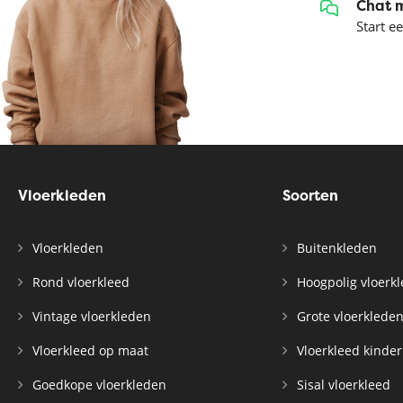
Chat 
Start e
Vloerkleden
Soorten
Vloerkleden
Buitenkleden
Rond vloerkleed
Hoogpolig vloerk
Vintage vloerkleden
Grote vloerklede
Vloerkleed op maat
Vloerkleed kinde
Goedkope vloerkleden
Sisal vloerkleed