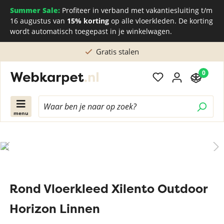
Summer Sale:
Profiteer in verband met vakantiesluiting t/m
16 augustus van
15% korting
op alle vloerkleden. De korting
wordt automatisch toegepast in je winkelwagen.
Gratis stalen
0
menu
Rond Vloerkleed Xilento Outdoor
Horizon Linnen