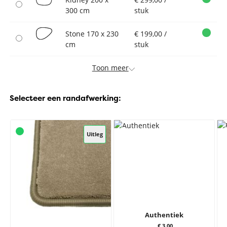
300 cm
stuk
Stone 170 x 230
€ 199,00 /
cm
stuk
Toon meer
Selecteer een randafwerking:
Uitleg
Authentiek
€ 3,00