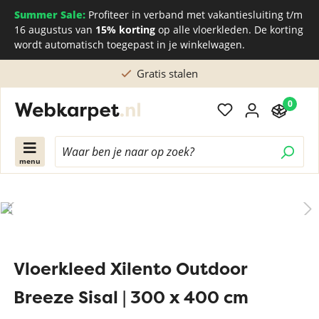
Summer Sale:
Profiteer in verband met vakantiesluiting t/m
16 augustus van
15% korting
op alle vloerkleden. De korting
wordt automatisch toegepast in je winkelwagen.
Gratis stalen
0
menu
Vloerkleed Xilento Outdoor
Breeze Sisal | 300 x 400 cm