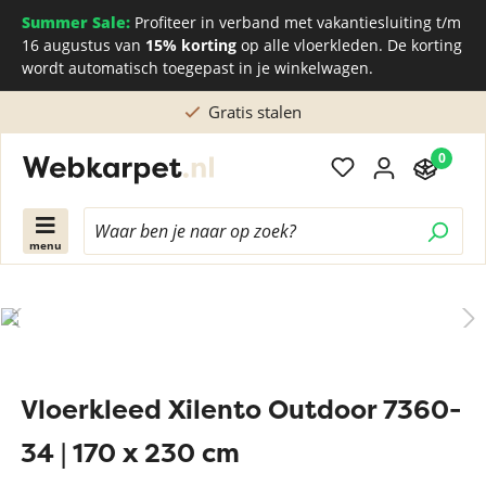
Summer Sale:
Profiteer in verband met vakantiesluiting t/m
16 augustus van
15% korting
op alle vloerkleden. De korting
wordt automatisch toegepast in je winkelwagen.
Gratis stalen
0
menu
Vloerkleed Xilento Outdoor 7360-
34 | 170 x 230 cm