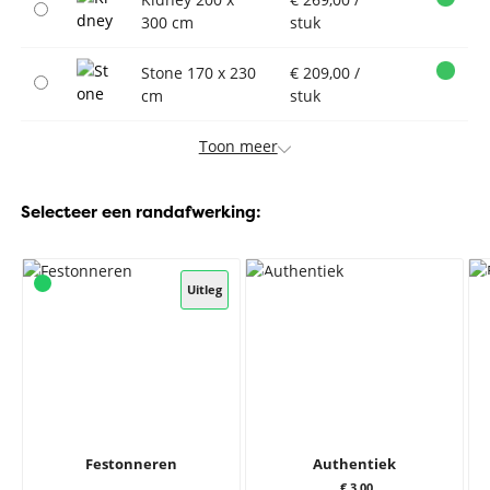
300 cm
stuk
Stone 170 x 230
€ 209,00 /
cm
stuk
Toon meer
Selecteer een randafwerking:
Uitleg
Festonneren
Authentiek
€ 3,00