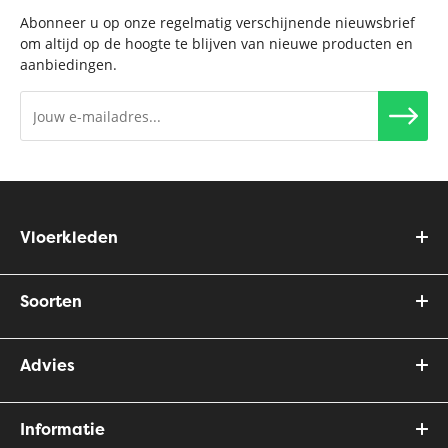
Abonneer u op onze regelmatig verschijnende nieuwsbrief
scelerisque eu
om altijd op de hoogte te blijven van nieuwe producten en
08-08-2026
aanbiedingen.
Vloerkleden
Soorten
tristique sem vel sed scelerisque
cursus cursus cursus eu eu libero
massa eros
Advies
tristique sed
08-08-2026
Informatie