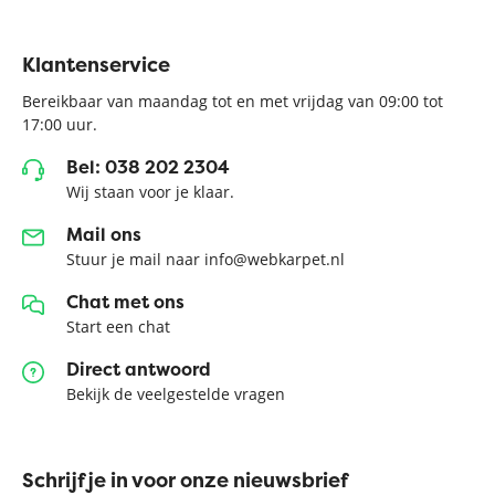
Klantenservice
massa scelerisque facilisis vitae sed
libero turpis facilisis vitae massa
Bereikbaar van maandag tot en met vrijdag van 09:00 tot
17:00 uur.
sem vitae cursus
Bel: 038 202 2304
sem eros
Wij staan voor je klaar.
08-08-2026
Mail ons
Stuur je mail naar info@webkarpet.nl
Chat met ons
Start een chat
Direct antwoord
Bekijk de veelgestelde vragen
eu sed cursus pellentesque vitae
Schrijf je in voor onze nieuwsbrief
euismod sed eleifend lacinia sed