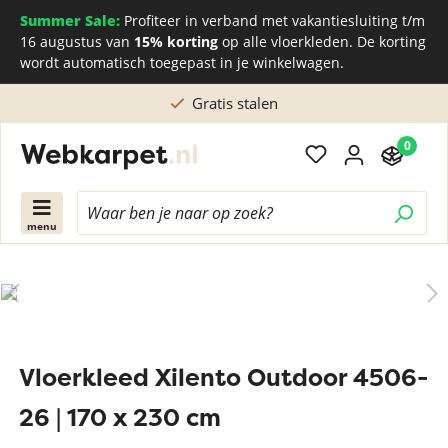
Summer Sale:
Profiteer in verband met vakantiesluiting t/m
16 augustus van
15% korting
op alle vloerkleden. De korting
wordt automatisch toegepast in je winkelwagen.
Gratis stalen
0
menu
Vloerkleed Xilento Outdoor 4506-
26 | 170 x 230 cm