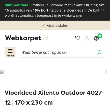
Summer Sale:
Profiteer in verband met vakantiesluiting t/m
16 augustus van
15% korting
op alle vloerkleden. De korting
wordt automatisch toegepast in je winkelwagen.
Gratis stalen
0
menu
Vloerkleed Xilento Outdoor 4027-
12 | 170 x 230 cm