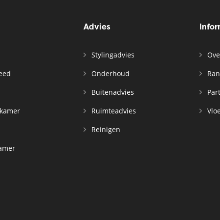
Advies
Info
Stylingadvies
Ove
leed
Onderhoud
Ran
n
Buitenadvies
Par
rkamer
Ruimteadvies
Vloe
Reinigen
kamer
d