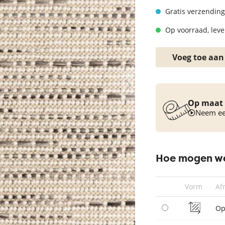
Vloerkleed turquoise
Gratis verzending
Op voorraad, lever
Voeg toe aan
Op maat 
Neem een
Hoe mogen we
Vorm
Af
Op