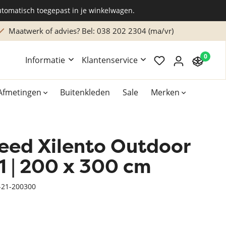
utomatisch toegepast in je winkelwagen.
Maatwerk of advies? Bel: 038 202 2304 (ma/vr)
0
Informatie
Klantenservice
Afmetingen
Buitenkleden
Sale
Merken
leed Xilento Outdoor
Overig
Accessoires
1 | 200 x 300 cm
Xilento vloerkleden
-21-200300
Bekend van TV