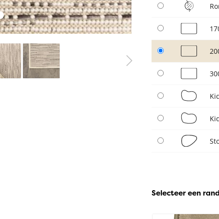
Ro
17
20
30
Ki
Ki
St
Selecteer een ran