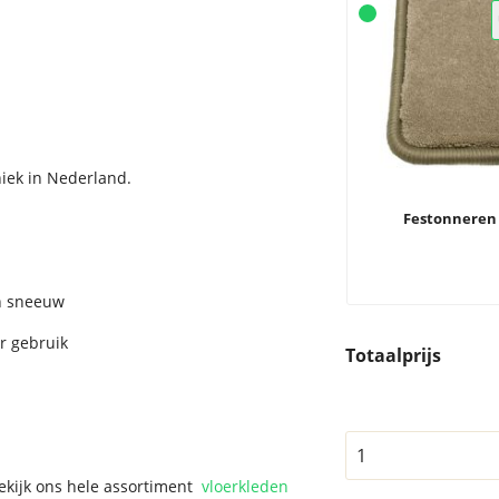
iek in Nederland.
Festonneren
n sneeuw
r gebruik
Totaalprijs
Bekijk ons hele assortiment
vloerkleden