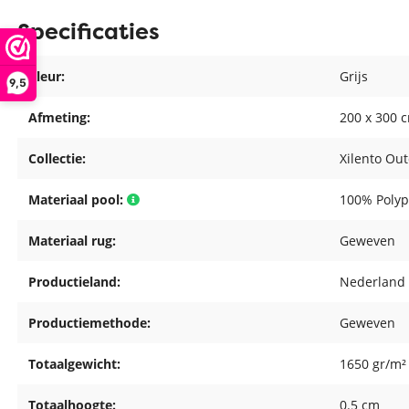
Specificaties
Kleur:
Grijs
9,5
Afmeting:
200 x 300 
Collectie:
Xilento Ou
Materiaal pool:
100% Polyp
Materiaal rug:
Geweven
Productieland:
Nederland
Productiemethode:
Geweven
Totaalgewicht:
1650 gr/m²
Totaalhoogte:
0.5 cm