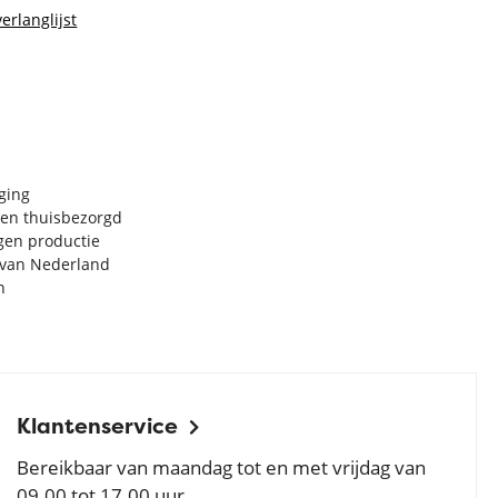
erlanglijst
rging
en thuisbezorgd
igen productie
e van Nederland
n
Klantenservice
Bereikbaar van maandag tot en met vrijdag van
09.00 tot 17.00 uur.