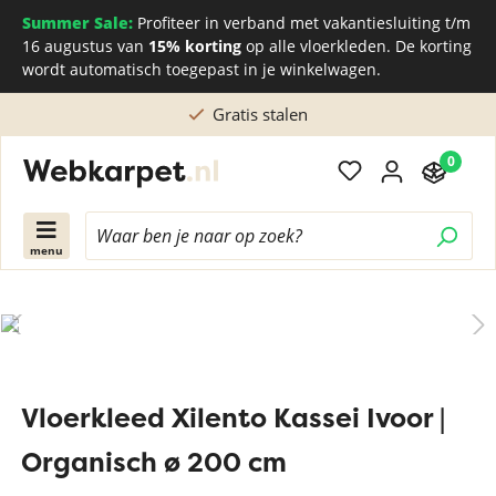
Summer Sale:
Profiteer in verband met vakantiesluiting t/m
16 augustus van
15% korting
op alle vloerkleden. De korting
wordt automatisch toegepast in je winkelwagen.
Gratis stalen
0
menu
Vloerkleed Xilento Kassei Ivoor |
Organisch ø 200 cm