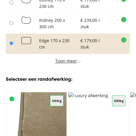
230 cm
stuk
Kidney 200 x
€ 239,00 /
300 cm
stuk
Edge 170 x 230
€ 179,00 /
cm
stuk
Toon meer
Selecteer een randafwerking:
Uitleg
Uitleg