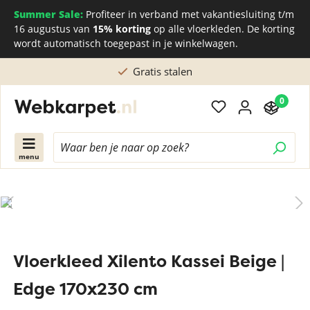
Summer Sale:
Profiteer in verband met vakantiesluiting t/m
16 augustus van
15% korting
op alle vloerkleden. De korting
wordt automatisch toegepast in je winkelwagen.
Gratis stalen
0
menu
Vloerkleed Xilento Kassei Beige |
Edge 170x230 cm