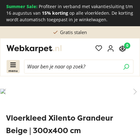
Summer Sale:
Profiteer in verband met vakantiesluiting t/m
16 augustus van
15% korting
op alle vloerkleden. De korting
wordt automatisch toegepast in je winkelwagen.
Gratis stalen
0
menu
Vloerkleed Xilento Grandeur
Beige | 300x400 cm