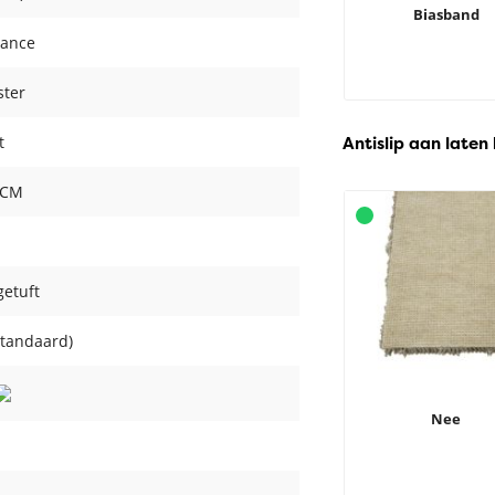
Biasband
gance
ster
Antislip aan laten
t
5 CM
getuft
standaard)
Nee