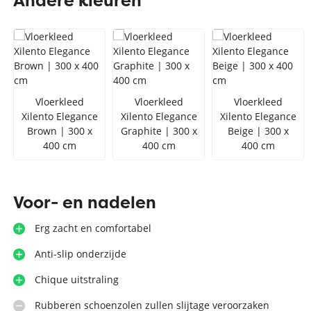
Andere kleuren
Zilver vloerkleed
Interfloor
Vloerkleed zwart wit
Toon alles Afmetingen
Toon alles Soorten
Vloerkleed
Vloerkleed
Vloerkleed
Xilento Elegance
Xilento Elegance
Xilento Elegance
Toon alles Merken
Brown | 300 x
Graphite | 300 x
Beige | 300 x
Toon alles Kleuren
400 cm
400 cm
400 cm
Voor- en nadelen
Erg zacht en comfortabel
Anti-slip onderzijde
Chique uitstraling
Rubberen schoenzolen zullen slijtage veroorzaken