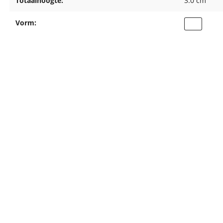
Totaalhoogte:
3.0 cm
Vorm: