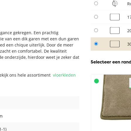
R
1
2
legance gekregen. Een prachtig
atie van een dik garen met een dun garen
3
leed een chique uiterlijk. Door de meer
 zacht en comfortabel. De kwaliteit
de onderzijde, hierdoor weet je zeker dat
Selecteer een ran
Bekijk ons hele assortiment
vloerkleden
cm
1-1)