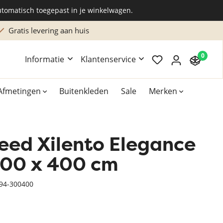
utomatisch toegepast in je winkelwagen.
Gratis levering aan huis
0
Informatie
Klantenservice
Afmetingen
Buitenkleden
Sale
Merken
leed Xilento Elegance
Overig
Accessoires
 300 x 400 cm
Xilento vloerkleden
-94-300400
Bekend van TV