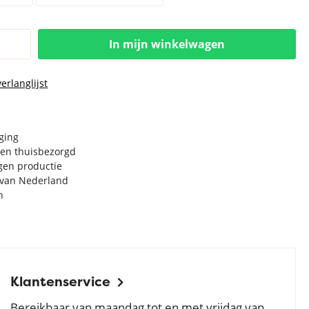
In mijn winkelwagen
erlanglijst
rging
en thuisbezorgd
igen productie
e van Nederland
n
Klantenservice
Bereikbaar van maandag tot en met vrijdag van