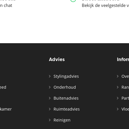
en chat
Bekijk de veelgestelde 
Advies
Info
Stylingadvies
Ove
leed
Onderhoud
Ran
n
Buitenadvies
Par
rkamer
Ruimteadvies
Vloe
Reinigen