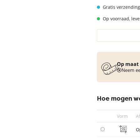
Vloerkleed turquoise
Gratis verzending
Op voorraad, lever
Op maat 
Neem een
Hoe mogen we
Vorm
A
O