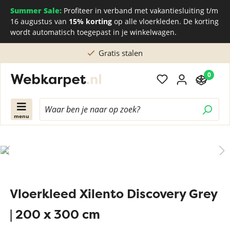
Summer Sale:
Profiteer in verband met vakantiesluiting t/m
16 augustus van
15% korting
op alle vloerkleden. De korting
wordt automatisch toegepast in je winkelwagen.
Gratis stalen
0
menu
Vloerkleed Xilento Discovery Grey
| 200 x 300 cm