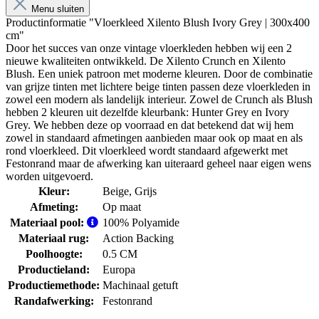
Menu sluiten
Productinformatie "Vloerkleed Xilento Blush Ivory Grey | 300x400
cm"
Door het succes van onze vintage vloerkleden hebben wij een 2
nieuwe kwaliteiten ontwikkeld. De Xilento Crunch en Xilento
Blush. Een uniek patroon met moderne kleuren. Door de combinatie
van grijze tinten met lichtere beige tinten passen deze vloerkleden in
zowel een modern als landelijk interieur. Zowel de Crunch als Blush
hebben 2 kleuren uit dezelfde kleurbank: Hunter Grey en Ivory
Grey. We hebben deze op voorraad en dat betekend dat wij hem
zowel in standaard afmetingen aanbieden maar ook op maat en als
rond vloerkleed. Dit vloerkleed wordt standaard afgewerkt met
Festonrand maar de afwerking kan uiteraard geheel naar eigen wens
worden uitgevoerd.
Kleur:
Beige
, Grijs
Afmeting:
Op maat
Materiaal pool:
100% Polyamide
Materiaal rug:
Action Backing
Poolhoogte:
0.5 CM
Productieland:
Europa
Productiemethode:
Machinaal getuft
Randafwerking:
Festonrand