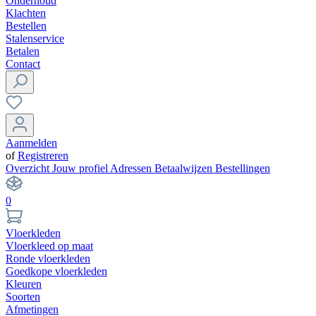
Onderhoud
Klachten
Bestellen
Stalenservice
Betalen
Contact
Aanmelden
of
Registreren
Overzicht
Jouw profiel
Adressen
Betaalwijzen
Bestellingen
0
Vloerkleden
Vloerkleed op maat
Ronde vloerkleden
Goedkope vloerkleden
Kleuren
Soorten
Afmetingen