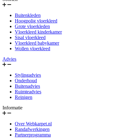
Buitenkleden
Hoogpolig vloerkleed
Grote vloerkleden
Vloerkleed kinderkamer
Sisal vloerkleed
Vloerkleed babykamer
Wollen vloerkleed
Advies
Stylingadvies
Onderhoud
Buitenadvies
Ruimteadvies
Reinigen
Informatie
Over Webkarpet.nl
Randafwerkingen
Partnerprogramma