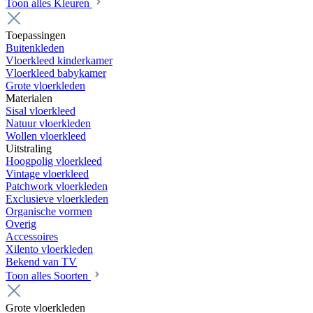
Toon alles Kleuren
Toepassingen
Buitenkleden
Vloerkleed kinderkamer
Vloerkleed babykamer
Grote vloerkleden
Materialen
Sisal vloerkleed
Natuur vloerkleden
Wollen vloerkleed
Uitstraling
Hoogpolig vloerkleed
Vintage vloerkleed
Patchwork vloerkleden
Exclusieve vloerkleden
Organische vormen
Overig
Accessoires
Xilento vloerkleden
Bekend van TV
Toon alles Soorten
Grote vloerkleden