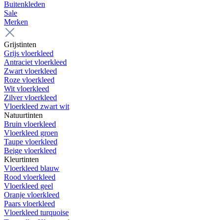
Buitenkleden
Sale
Merken
Grijstinten
Grijs vloerkleed
Antraciet vloerkleed
Zwart vloerkleed
Roze vloerkleed
Wit vloerkleed
Zilver vloerkleed
Vloerkleed zwart wit
Natuurtinten
Bruin vloerkleed
Vloerkleed groen
Taupe vloerkleed
Beige vloerkleed
Kleurtinten
Vloerkleed blauw
Rood vloerkleed
Vloerkleed geel
Oranje vloerkleed
Paars vloerkleed
Vloerkleed turquoise