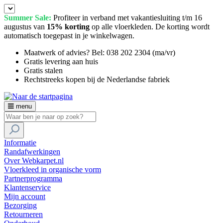
Summer Sale:
Profiteer in verband met vakantiesluiting t/m 16
augustus van
15% korting
op alle vloerkleden. De korting wordt
automatisch toegepast in je winkelwagen.
Maatwerk of advies? Bel: 038 202 2304 (ma/vr)
Gratis levering aan huis
Gratis stalen
Rechtstreeks kopen bij de Nederlandse fabriek
menu
Informatie
Randafwerkingen
Over Webkarpet.nl
Vloerkleed in organische vorm
Partnerprogramma
Klantenservice
Mijn account
Bezorging
Retourneren