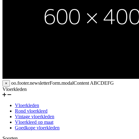
oo.footer.newsletterForm.modalContent
ABCDEFG
×
Vloerkleden
Vloerkleden
Rond vloerkleed
Vintage vloerkleden
Vloerkleed op maat
Goedkope vloerkleden
Soorten