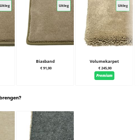
Uitleg
Uitleg
Uitleg
Biasband
Volumekarpet
€ 91,00
€ 245,00
Premium
 brengen?