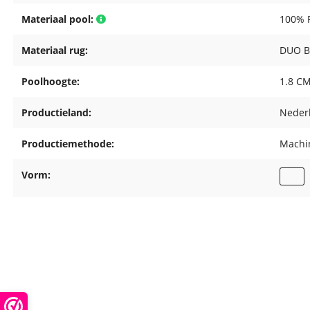
Materiaal pool:
100% P
Materiaal rug:
DUO B
Poolhoogte:
1.8 C
Productieland:
Neder
Productiemethode:
Machin
Vorm: