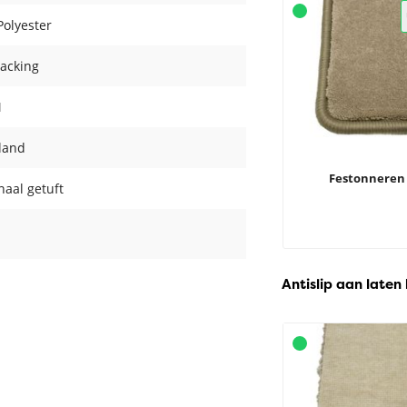
olyester
acking
M
land
Festonneren
aal getuft
Antislip aan laten