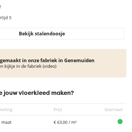
!
tijd 5
Bekijk stalendoosje
Vloerkleed
Vloerkleed
gemaakt in onze fabriek in Genemuiden
Xilento Amazing
Xilento Amazing
 kijkje in de fabriek (video)
Blue | 300x400
Taupe |
cm
300x400 cm
 jouw vloerkleed maken?
meting
Prijs
Voorraad
 maat
€ 63,00 / m²