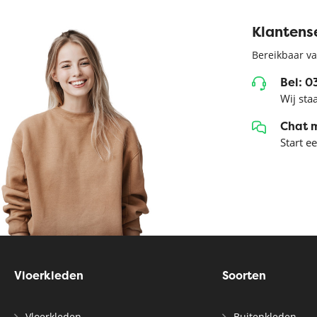
Klantens
Bereikbaar va
Bel: 
Wij sta
Chat 
Start e
Vloerkleden
Soorten
Vloerkleden
Buitenkleden