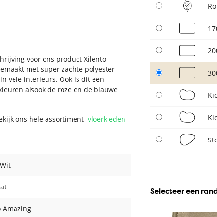
Ro
17
20
hrijving voor ons product Xilento
gemaakt met super zachte polyester
30
n vele interieurs. Ook is dit een
 kleuren alsook de roze en de blauwe
Ki
Ki
Bekijk ons hele assortiment
vloerkleden
St
 Wit
at
Selecteer een ran
o Amazing