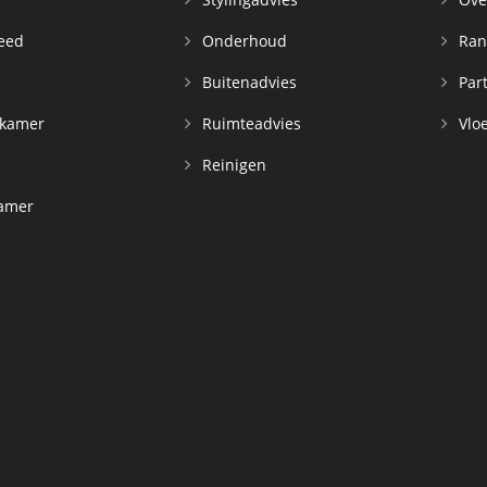
leed
Onderhoud
Ran
n
Buitenadvies
Par
rkamer
Ruimteadvies
Vloe
Reinigen
kamer
d