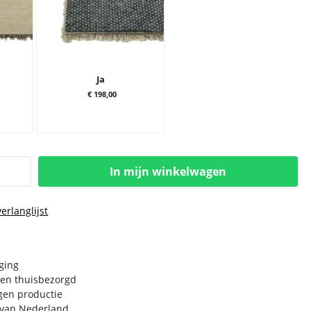
Ja
€ 198,00
In mijn winkelwagen
erlanglijst
rging
en thuisbezorgd
igen productie
e van Nederland