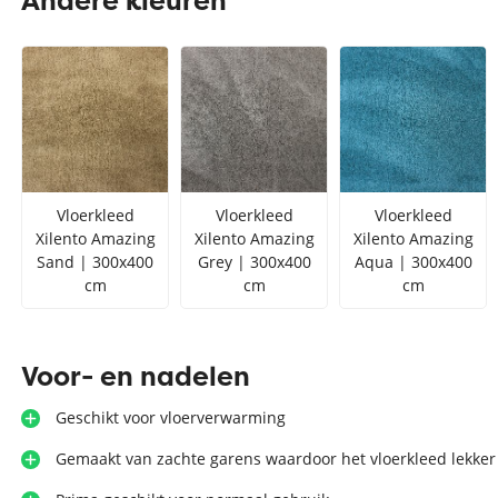
Andere kleuren
Zilver vloerkleed
Interfloor
Vloerkleed zwart wit
Toon alles Afmetingen
Toon alles Soorten
Toon alles Merken
Vloerkleed
Vloerkleed
Vloerkleed
Toon alles Kleuren
Xilento Amazing
Xilento Amazing
Xilento Amazing
Sand | 300x400
Grey | 300x400
Aqua | 300x400
cm
cm
cm
Voor- en nadelen
Geschikt voor vloerverwarming
Gemaakt van zachte garens waardoor het vloerkleed lekker