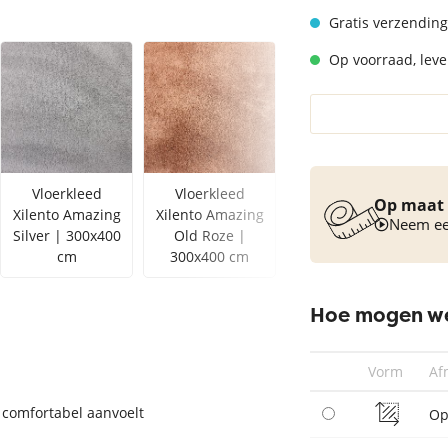
Vloerkleed turquoise
Gratis verzending
Op voorraad, lever
Vloerkleed
Vloerkleed
Vloerkleed
Op maat 
Xilento Amazing
Xilento Amazing
Xilento Amazing
Neem een
Silver | 300x400
Old Roze |
Anthracite |
cm
300x400 cm
300x400 cm
Hoe mogen we
Vorm
Af
 comfortabel aanvoelt
Op