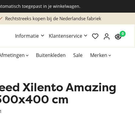
utomatisch toegepast in je winkelwagen.
reeks kopen bij de Nederlandse fabriek
Maatwerk
0
Informatie
Klantenservice
Afmetingen
Buitenkleden
Sale
Merken
leed Xilento Amazing
Overig
Accessoires
| 300x400 cm
Xilento vloerkleden
1
Bekend van TV