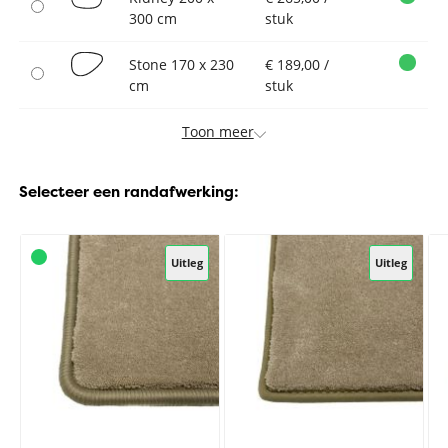
300 cm
stuk
Stone 170 x 230
€ 189,00 /
cm
stuk
Toon meer
Selecteer een randafwerking:
Uitleg
Uitleg