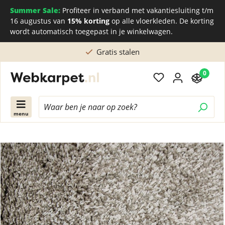
Summer Sale:
Profiteer in verband met vakantiesluiting t/m
16 augustus van
15% korting
op alle vloerkleden. De korting
wordt automatisch toegepast in je winkelwagen.
Rechtstreeks kopen bij de Nederlandse fabriek
0
menu