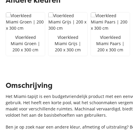
Andere kleuren
Zilver vloerkleed
Interfloor
Vloerkleed zwart wit
Toon alles Afmetingen
Vloerkleed
Vloerkleed
Vloerkleed
Toon alles Soorten
Miami Groen |
Miami Grijs |
Miami Paars |
200 x 300 cm
200 x 300 cm
200 x 300 cm
Toon alles Merken
Toon alles Kleuren
Omschrijving
Het Miami-tapijt is een budgetvriendelijk product met een eenv
gebruik. Het heeft een korte pool, wat het schoonmaken vergema
maakt voor verschillende ruimtes. Machinaal vervaardigd, biedt 
voldoet het aan de basisbehoeften van gebruikers.
Ben je op zoek naar een andere kleur, afmeting of uitstraling? 