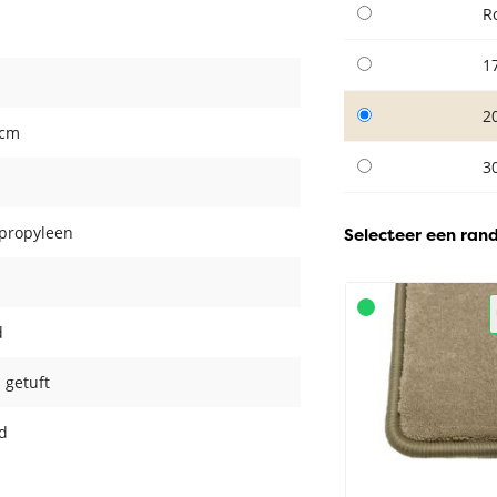
R
1
2
 cm
3
propyleen
Selecteer een ran
d
 getuft
d