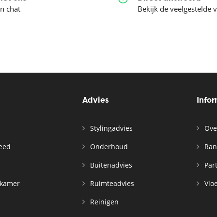
en chat
Bekijk de veelgestelde 
Advies
Info
Stylingadvies
Ove
leed
Onderhoud
Ran
n
Buitenadvies
Par
rkamer
Ruimteadvies
Vloe
Reinigen