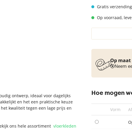
Vloerkleed turquoise
Gratis verzending
Op voorraad, lever
Op maat 
Neem een
Hoe mogen we
oudig ontwerp, ideaal voor dagelijks
kkelijkt en het een praktische keuze
het kwaliteit tegen een lage prijs en
Vorm
A
O
Bekijk ons hele assortiment
vloerkleden