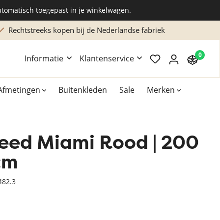
utomatisch toegepast in je winkelwagen.
Rechtstreeks kopen bij de Nederlandse fabriek
0
Informatie
Klantenservice
Afmetingen
Buitenkleden
Sale
Merken
leed Miami Rood | 200
Overig
Accessoires
cm
Xilento vloerkleden
82.3
Bekend van TV