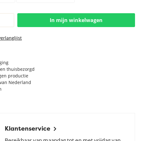
In mijn winkelwagen
erlanglijst
rging
en thuisbezorgd
igen productie
e van Nederland
n
Klantenservice
Bereikbaar van maandag tot en met vrijdag van