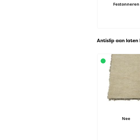
Festonneren
Antislip aan laten
Nee