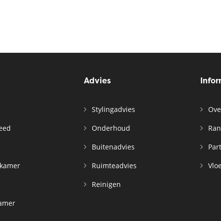
Advies
Info
Stylingadvies
Ove
leed
Onderhoud
Ran
n
Buitenadvies
Par
rkamer
Ruimteadvies
Vloe
Reinigen
kamer