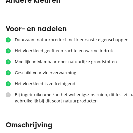
Andere kleuren
Zilver vloerkleed
Interfloor
Vloerkleed zwart wit
Voor- en nadelen
Toon alles Afmetingen
Duurzaam natuurproduct met kleurvaste eigenschappen
Toon alles Soorten
Toon alles Merken
Het vloerkleed geeft een zachte en warme indruk
Toon alles Kleuren
Moeilijk ontvlambaar door natuurlijke grondstoffen
Geschikt voor vloerverwarming
Het vloerkleed is zelfreinigend
Bij ingebruikname kan het wol enigszins ruien, dit lost zichz
gebruikelijk bij dit soort natuurproducten
Omschrijving