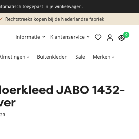
utomatisch toegepast in je winkelwagen.
Rechtstreeks kopen bij de Nederlandse fabriek
0
Informatie
Klantenservice
Afmetingen
Buitenkleden
Sale
Merken
loerkleed JABO 1432-
Overig
Accessoires
ver
Xilento vloerkleden
22R
Bekend van TV