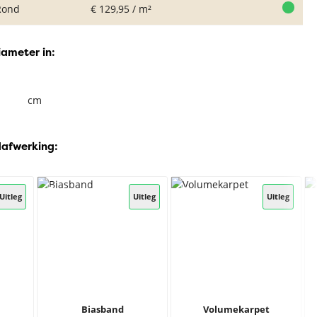
Rond
€ 129,95 / m²
iameter in:
cm
dafwerking:
Uitleg
Uitleg
Uitleg
Biasband
Volumekarpet