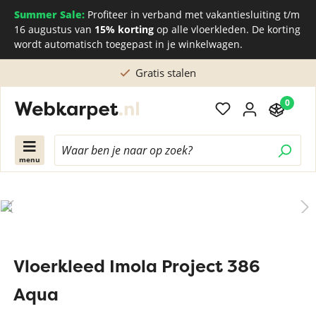
Summer Sale:
Profiteer in verband met vakantiesluiting t/m
16 augustus van
15% korting
op alle vloerkleden. De korting
wordt automatisch toegepast in je winkelwagen.
Gratis stalen
0
menu
Vloerkleed Imola Project 386
Aqua